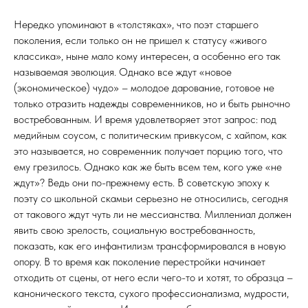
Нередко упоминают в «толстяках», что поэт старшего
поколения, если только он не пришел к статусу «живого
классика», ныне мало кому интересен, а особенно его так
называемая эволюция. Однако все ждут «новое
(экономическое) чудо» – молодое дарование, готовое не
только отразить надежды современников, но и быть рыночно
востребованным. И время удовлетворяет этот запрос: под
медийным соусом, с политическим привкусом, с хайпом, как
это называется, но современник получает порцию того, что
ему грезилось. Однако как же быть всем тем, кого уже «не
ждут»? Ведь они по-прежнему есть. В советскую эпоху к
поэту со школьной скамьи серьезно не относились, сегодня
от такового ждут чуть ли не мессианства. Миллениал должен
явить свою зрелость, социальную востребованность,
показать, как его инфантилизм трансформировался в новую
опору. В то время как поколение перестройки начинает
отходить от сцены, от него если чего-то и хотят, то образца –
канонического текста, сухого профессионализма, мудрости,