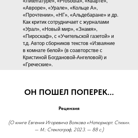
«Лиterraтуре», «Prosodia», «Кварте»,
«Авроре», «Урале», «Кольце А»,
«Прочтении», «НГ», «Альдебаране» и др.
Как критик сотрудничает с журналами
«Урал», «Новый мир», «Знамя»,
«Пироскаф», с «Учительской газетой» и
т.д. Автор сборников текстов «Изваяние
в комнате белой» (в соавторстве с
Кристиной Богдановой-Ангеловой) и
«Греческие».
ОН ПОШЕЛ ПОПЕРЕК...
Рецензия
(О книге Евгения Игоревича Волкова «Натюрморт. Стихи».
— М.: Стеклограф, 2023. — 88 c.)