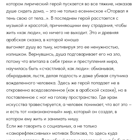
котором лирический герой пускается во все тяжкие, наказав
душе сидеть дома, – это не только есенинское «Оторвал я
тень свою от тела...». В последнем герой расстается с
музыкой и красотой, причиняющими ему страдания, чтобы
жить «как люди», но ничего не выходит. Это и древняя
арабская сказка, в которой юноша
выгоняет душу во тьму, мотивируя это ее ненужностью,
излишком. Вернувшись, душа подговаривает его на зло,
потому что впитала в себя грехи и преступления мира,
научилась быть «счастливой, как люди»: обманывая,
обкрадывая, льстя, делая подлость и даже убивая спутника
вожделенного человека. Здесь же герой попадает не в
откровенно вседозволенное (как в арабской сказке), но в
поставленное с ног на голову пространство. Где храм
искусства травестируется, а человек понимает, что вот это –
и есть тот «наизнаночный» мир, который он создал, в
котором ему жить и занимать нишу.
Если же говорить о социальных, а не только
«саморефлексивных» мотивах Волкова, то здесь куда