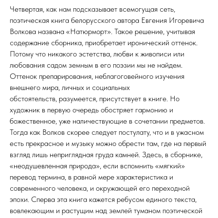
Четвертая, как нам подсказывает всемогущая сеть,
поэтическая книга белорусского автора Евгения Игоревича
Волкова названа «Натюрморт». Такое решение, учитывая
содержание сборника, приобретает иронический оттенок.
Потому что никакого эстетства, любви к живописи или
любования садом земным в его поэзии мы не найдем.
Оттенок препарирования, неблагоговейного изучения
внешнего мира, личных и социальных
обстоятельств, разумеется, присутствует в книге. Но
художник в первую очередь обостряет гармонию и
божественное, уже наличествующие в сочетании предметов.
Тогда как Волков скорее следует постулату, что и в ужасном
есть прекрасное и музыку можно обрести там, где на первый
взгляд лишь неприглядная груда камней. Здесь, в сборнике,
«неодушевленная природа», если вспомнить «мягкий»
перевод термина, в равной мере характеристика и
современного человека, и окружающей его переходной
эпохи. Сперва эта книга кажется ребусом единого текста,
вовлекающим и растущим над землей туманом поэтической