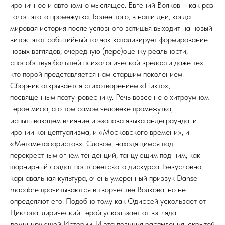
ироничное и автономно мыслящее. Евгений Волков – как раз
голос этого промежутка. Более того, в наши дни, когда
мировая история после условного затишья выходит на новый
виток, этот событийный толчок катализирует формирование
новых взглядов, очередную (пере)оценку реальности,
способствуя большей психологической зрелости даже тех,
кто порой представляется нам старшим поколением.
Сборник открывается стихотворением «Никто»,
посвященным поэту-ровеснику. Речь вовсе не о хитроумном
герое мифа, а о том самом человеке промежутка,
испытывающем влияние и эзопова языка андеграунда, и
иронии концептуализма, и «Московского времени», и
«Метаметафористов». Словом, находящимся под
перекрестным огнем тенденций, танцующим под ним, как
шарнирный солдат постсоветского дискурса. Безусловно,
карнавальная культура, очень умеренный призвук Danse
macabre прочитываются в творчестве Волкова, но не
определяют его. Подобно тому как Одиссей ускользает от
Циклопа, лирический герой ускользает от взгляда
доминирующей Истории. И эта позиция распыления, скрытой