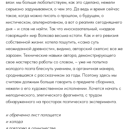
вязи: мы больше любопытствуем, как это сделано, нежели
серьезно задумываемся, о чем это. Да ведь и время сейчас
такое, когда можно писать о прошлом, о будущем, о
мистическом, альтернативном, а вот о реалиях сегодняшнего
дня – и слов не найти. Так что иносказательный, «надвое
говорящий» мир Волкова весьма кстати. Как и его ревизия
собственной жизни: хотела пошутить, «сама суть
неожиданной древности», видимо, авторский скепсис все же
заразен. Технические навыки автора, демонстрирующего
свое мастерство работы со словом, – уже не попытка
молодого поэта блеснуть умением, а органичная манера,
сроднившаяся с рассказчиком за годы. Поэтому здесь мы
считаем должным больше говорить о предмете сборника,
нежели о его художественном исполнении. Хочется начать с
мелодического, элегического фрагмента, с трудом
обнаруженного на просторах поэтического эксперимента.
и обреченно лист полощется
и холода
я повторяю в одиночестве