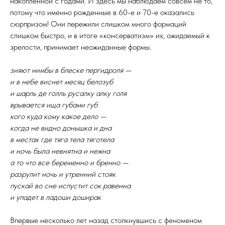
накопленной с годами. И здесь мы наблюдаем совсем не то,
потому что именно рожденные в 60-е и 70-е оказались
сюрпризом! Они пережили слишком много формаций
слишком быстро, и в итоге «консерватизм» их, ожидаемый к
зрелости, принимает неожиданные формы.
зияют нимбы в блеске пергидроля —
и в небе виснет месяц белозуб
и шарль де голль русалку алку голя
врывается ища губами губ
кого куда кому какое дело —
когда не видно донышка и дна
в местах где тяга тела тяготела
и ночь была невнятна и нежна
а то что все беременно и бренно —
разрулит ночь и утренний стояк
пускай во сне испустит сок равенна
и упадет в ладоши доширак
Впервые несколько лет назад столкнувшись с феноменом