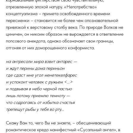
отрезвленную эпохой натуру. «Непотребство»
концептуализма – примета освобожденного времени
пересменки – становится не более чем опознавательной
привязкой к верстовому столбу века. По природе Волков не
циничен, он никоим образом не вырождается в ответвление
попсового анекдота, однако обозначает свои границы,
отгоняя от них доморощенного конформиста.
на антресоли мира взвит антарес —
и ждут перины дома периньон
где сдаст мне угол менетекелфарес
и успокоит человек с ружьем <...>
и подвывая в небо черной пастью
лишь потому приемлю темноту —
что содрогаясь от избытка счастья
трепещут рыбы у тебя во рту...
Скажу Вам то, чего Вы не знаете, – обесценивающий
романтическое кредо манифестный «Сусальный ангел», в