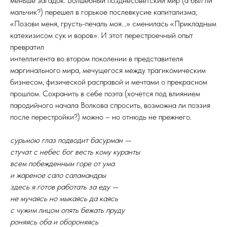
меньше загадок. Волшебный позднесоветский мир (а был ли
мальчик?) перешел в горькое послевкусие капитализма,
«Позови меня, грусть-печаль моя...» сменилась «Прикладным
катехизисом сук и воров». И этот перестроечный опыт
превратил
интеллигента во втором поколении в представителя
маргинального мира, мечущегося между трагикомическим
бизнесом, физической расправой и мечтами о прекрасном
прошлом. Сохранить в себе поэта (хочется под влиянием
пародийного начала Волкова спросить, возможна ли поэзия
после перестройки?) можно – но отнюдь не прежнего.
сурьмою глаз подводит басурман —
стучат с небес бог весть кому куранты
всем побежденным горе от ума
и жареное сало саламандры
здесь я готов работать за еду —
не мучаясь но мыкаясь да каясь
с чужим лицом опять бежать пруду
роняясь оба и обороняясь