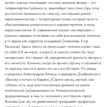
ангел» хорошо показывает систему приемов автора – это
гиперинтертекстуальность, эквилибристика стиха (при этом
достаточно печального по смыслу), постоянный диалог-
пересмешничество с литературным полем, который не есть
обесценивание романтического мировосприятия, а лишь
переосмысление. В современной поэзии «эксперимент с
языком» нередко оттягивает на себя все внимание читателя,
в то время как нарратив оскудевает (например, Егор
Евсюков). Здесь такого не происходит: поэтика играет сама
по себе («Я не игрок, я игра»), а смыслы словно бы текут
независимо, это говорит об определенной зрелости автора и
его личности. Конечно, когда ты прочел строчку и засмеялся,
то лиризму текста в целом это не способствует. Но между
«средним» Александром Блоком и шедевром Домбровского:
«Выхожу я ночью из барака, //Светит месяц, желтый, как
собака» есть еще многочисленные деления на шкале
поэтической (не)приемлемости. Меланхолический,
эрудированный, в чем-то склонный к ностальгии герой
Волкова (как это ни удивительно) прикрывает профанным
карнавальным фиглярством свою чувствительную,