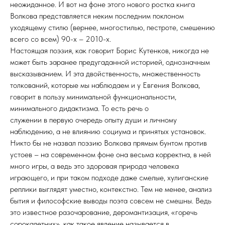
неожиданное. И вот на фоне этого нового ростка книга
Волкова представляется неким последним поклоном
уходящему стилю (вернее, многостилью, пестроте, смешению
всего со всем) 90-х – 2010-х.
Настоящая поэзия, как говорит Борис Кутенков, никогда не
может быть заранее предугаданной историей, однозначным
высказыванием. И эта двойственность, множественность
толкований, которые мы наблюдаем и у Евгения Волкова,
говорит в пользу минимальной функциональности,
минимального дидактизма. То есть речь о
служении в первую очередь опыту души и личному
наблюдению, а не влиянию социума и принятых установок.
Никто бы не назвал поэзию Волкова прямым бунтом против
устоев – на современном фоне она весьма корректна, в ней
много игры, а ведь это здоровая природа человека
играющего, и при таком подходе даже смелые, хулиганские
реплики выглядят уместно, контекстно. Тем не менее, анализ
бытия и философские выводы поэта совсем не смешны. Ведь
это известное разочарование, деромантизация, «горечь
сорокалетних», как такое явление называется в