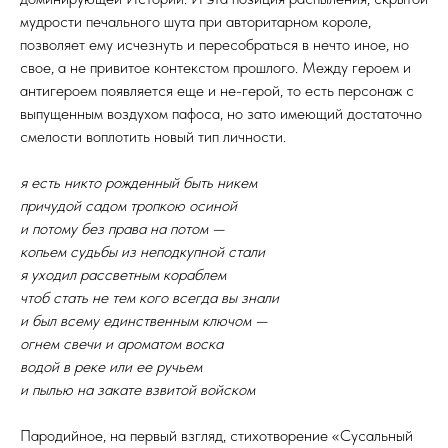
мудрости печального шута при авторитарном короле,
позволяет ему исчезнуть и пересобраться в нечто иное, но
свое, а не привитое контекстом прошлого. Между героем и
антигероем появляется еще и не-герой, то есть персонаж с
выпущенным воздухом пафоса, но зато имеющий достаточно
смелости воплотить новый тип личности.
я есть никто рожденный быть никем
причудой садом тропкою осиной
и потому без права на потом —
копьем судьбы из неподкупной стали
я уходил рассветным кораблем
чтоб стать не тем кого всегда вы знали
и был всему единственным ключом —
огнем свечи и ароматом воска
водой в реке или ее ручьем
и пылью на закате взвитой войском
Пародийное, на первый взгляд, стихотворение «Сусальный