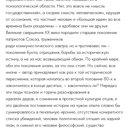
психологической области. Нет, это вовсе не «мысль
государственная», а скорее «мысль человеческая», идущая
от осознания, что частный человек и «большая идея» во все
времена были разделены – и вдобавок они не друзья.
Великие свершения ХХ века породили старшее поколение
патриотов Союза, тружеников
ради коммунистического завтра, но и противовес им –
поколение бунта, отрицания, борьбы за историческую
истину, а не за нас возвышающий обман. По крайней мере,
оба эти поколения знали, за что они стоят. Но сейчас все
иначе – автор принадлежит как раз к той исторической
пересменке, которая началась во второй половине 80-х и
закончилась в конце десятых, – закончилась ли? Нередко
эти люди познали и горечь разочарования в
идеалах дедов, и сомнение в протестной культуре отцов, и
это двойное постижение истории на чужом опыте словно бы
суммировалось в печальную иронию, отсутствие конкретного
списка убеждений, человек политический отошел на задний
план, а сменил его человек философский, существо