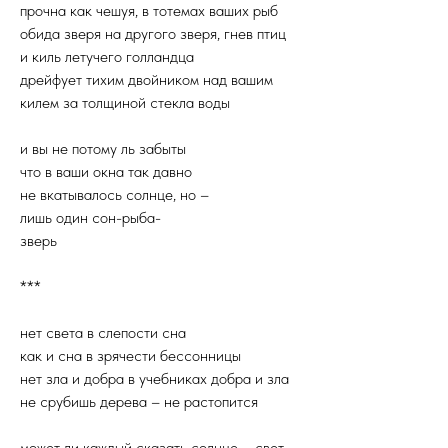
прочна как чешуя, в тотемах ваших рыб
обида зверя на другого зверя, гнев птиц
и киль летучего голландца
дрейфует тихим двойником над вашим
килем за толщиной стекла воды
и вы не потому ль забыты
что в ваши окна так давно
не вкатывалось солнце, но –
лишь один сон-рыба-
зверь
***
нет света в слепости сна
как и сна в зрячести бессонницы
нет зла и добра в учебниках добра и зла
не срубишь дерева – не растопится
может ли каждый сказать солнце – свет