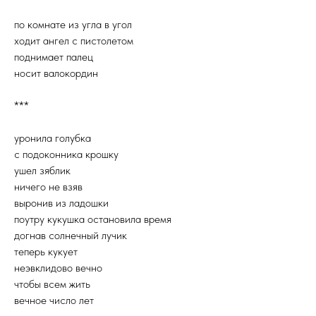
по комнате из угла в угол
ходит ангел с пистолетом
поднимает палец
носит валокордин
***
уронила голубка
с подоконника крошку
ушел зяблик
ничего не взяв
выронив из ладошки
поутру кукушка остановила время
догнав солнечный лучик
теперь кукует
неэвклидово вечно
чтобы всем жить
вечное число лет