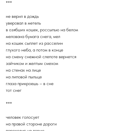
***
не верил в дождь
уверовал в метель
в озябших кошек, россыпью на белом
мелована бумага снега, мел
на кошек сыплет из расселин
глухого неба, а потом в конце
на смену снежной слепоте вернется
зайчиком и желтым смехом
на стенах на лице
на липовой пыльце
глаза прикроешь – в сне
тот снег
***
человек голосует
на правой стороне дороги
переходит на левую