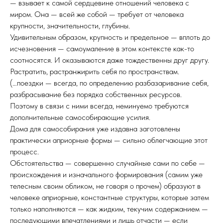
— взывает к самой сердцевине отношений человека с
миром. Она — всей же собой — требует от человека
крупности, значительности, глубины.
Удивительным образом, крупность и предельное — вплоть до
исчезновения — самоумаление в этом контексте как-то
соотносятся. И оказываются даже тождественны друг другу.
Растратить, растранжирить себя по пространствам.
(…поездки — всегда, по определению разбазаривание себя,
разбрасывание без порядка собственных ресурсов.
Поэтому в связи с ними всегда, неминуемо требуются
дополнительные самособирающие усилия.
Дома для самособирания уже издавна заготовлены
практически априорные формы — сильно облегчающие этот
процесс.
Обстоятельства — совершенно случайные сами по себе —
происхождения и изначального формирования (самим уже
телесным своим обликом, не говоря о прочем) образуют в
человеке априорные, константные структуры, которые затем
только наполняются — как жидким, текучим содержанием —
последующими впечатлениями и лишь отчасти — если