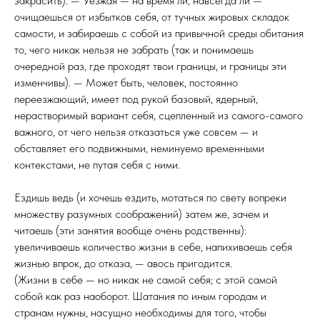
закрасить). — Уезжая — на время ли, навсегда ли —
очищаешься от избытков себя, от тучных жировых складок
самости, и забираешь с собой из привычной среды обитания
то, чего никак нельзя не забрать (так и понимаешь
очередной раз, где проходят твои границы, и границы эти
изменчивы). — Может быть, человек, постоянно
переезжающий, имеет под рукой базовый, ядерный,
нерастворимый вариант себя, сцепленный из самого-самого
важного, от чего нельзя отказаться уже совсем — и
обставляет его подвижными, неминуемо временными
контекстами, не путая себя с ними.
Ездишь ведь (и хочешь ездить, мотаться по свету вопреки
множеству разумных соображений) затем же, зачем и
читаешь (эти занятия вообще очень родственны):
увеличиваешь количество жизни в себе, напихиваешь себя
жизнью впрок, до отказа, — авось пригодится.
(Жизни в себе — но никак не самой себя; с этой самой
собой как раз наоборот. Шатания по иным городам и
странам нужны, насущно необходимы для того, чтобы