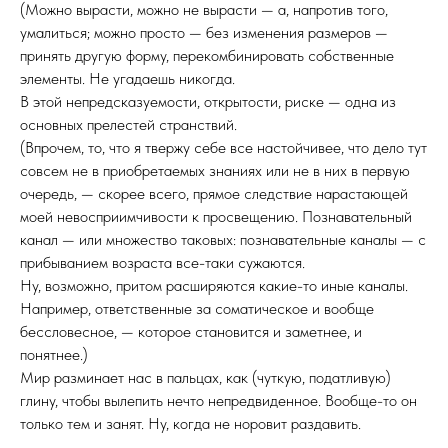
(Можно вырасти, можно не вырасти — а, напротив того,
умалиться; можно просто — без изменения размеров —
принять другую форму, перекомбинировать собственные
элементы. Не угадаешь никогда.
В этой непредсказуемости, открытости, риске — одна из
основных прелестей странствий.
(Впрочем, то, что я твержу себе все настойчивее, что дело тут
совсем не в приобретаемых знаниях или не в них в первую
очередь, — скорее всего, прямое следствие нарастающей
моей невосприимчивости к просвещению. Познавательный
канал — или множество таковых: познавательные каналы — с
прибыванием возраста все-таки сужаются.
Ну, возможно, притом расширяются какие-то иные каналы.
Например, ответственные за соматическое и вообще
бессловесное, — которое становится и заметнее, и
понятнее.)
Мир разминает нас в пальцах, как (чуткую, податливую)
глину, чтобы вылепить нечто непредвиденное. Вообще-то он
только тем и занят. Ну, когда не норовит раздавить.