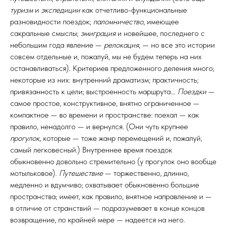
туризм
и
экспедиции
как отчетливо-функциональные
разновидности поездок;
паломничество
, имеющее
сакральные смыслы;
эмиграция
и новейшее, последнего с
небольшим года явление —
релокация
, — но все это истории
совсем отдельные и, пожалуй, мы не будем теперь на них
останавливаться). Критериев предложенного деления много;
некоторые из них: внутренний драматизм; практичность;
привязанность к цели; выстроенность маршрута…
Поездки
—
самое простое, конструктивное, внятно ограниченное —
компактное — во времени и пространстве: поехал — как
правило, ненадолго — и вернулся. (Они чуть крупнее
прогулок
, которые — тоже жанр перемещений и, пожалуй,
самый легковесный.) Внутреннее время поездок
обыкновенно довольно стремительно (у прогулок оно вообще
мотыльковое).
Путешествие
— торжественно, длинно,
медленно и вдумчиво; охватывает обыкновенно большие
пространства; имеет, как правило, внятное направление и —
в отличие от странствий — подразумевает в конце концов
возвращение, по крайней мере — надеется на него.