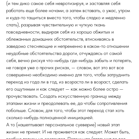
(и тем дико самое себя невротизируя, и заставляя себя
работать еще более ночами, а затем вставать, о ужас, утром
и куда-то тащиться вместо того, чтобы сладко и медленно
спать), разрывая чувствительную и чуткую ткань
повседневности, выдирая себя из хорошо обжитых и
облежанных домашних обстоятельств, втискиваясь в
заведомо стесняющие и непременно в каком-то отношении
неудобные обстоятельства дороги, отчуждаясь от самой
себя, вечно рискуя что-нибудь где-нибудь забыть и потерять,
не говоря уже о прочих рисках, — словом, вот это вот все
совершенно необходимо именно для того, чтобы затруднить
переход из года ли в год, из возраста ли в возраст, сделать
его ощутимым и как следует — как можно более остро —
прочувствовать. Создать искусственную границу между
этапами жизни и преодолевать ее, да чтобы сопротивления
побольше. Словом, для того, чтобы этот переход стал хоть
сколько-нибудь полноценной инициацией.
А то (нашептывает персональное суеверие) новый этап
жизни не примет. И не проживется как следует. Может быть,
вообще толком не состоится. Потому что (талдычит во все