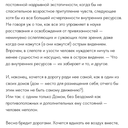
постоянной надрывной экстатичности, когда бы не
спасительное возрастное притупление чувств, следующее
хотя бы из все большей исчерпанности внутренних ресурсов.
Не говоря уж о том, как все это упражняет в науке
расставания и освобождения от привязанностей —
неминуемо ослепляющих и сужающих поле зрения, даже
когда они кажутся (а они кажутся!) острым видением.
Впрочем, в слепоте и узости человек нуждается ничуть не
менее сущностно и насущно, чем в остром видении. — Что
до внутренних ресурсов — их забирает и то, и другое.
И, наконец, хочется в дорогу ради нее самой, как в один из
своих домов (дом — место для размещения себя; отчего бы
этим местом не быть самому движению?).
Или так: с одним только Домом, без Бездомий как
противоположных и дополнительных ему состояний —
человек неполон.
Весна бредит дорогами. Хочется вдыхать ее воздух вместе,