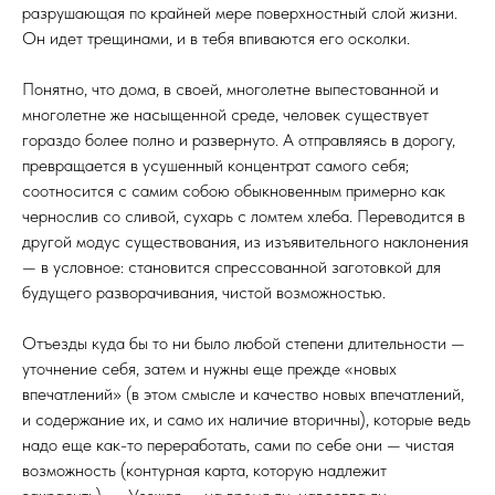
разрушающая по крайней мере поверхностный слой жизни.
Он идет трещинами, и в тебя впиваются его осколки.
Понятно, что дома, в своей, многолетне выпестованной и
многолетне же насыщенной среде, человек существует
гораздо более полно и развернуто. А отправляясь в дорогу,
превращается в усушенный концентрат самого себя;
соотносится с самим собою обыкновенным примерно как
чернослив со сливой, сухарь с ломтем хлеба. Переводится в
другой модус существования, из изъявительного наклонения
— в условное: становится спрессованной заготовкой для
будущего разворачивания, чистой возможностью.
Отъезды куда бы то ни было любой степени длительности —
уточнение себя, затем и нужны еще прежде «новых
впечатлений» (в этом смысле и качество новых впечатлений,
и содержание их, и само их наличие вторичны), которые ведь
надо еще как-то переработать, сами по себе они — чистая
возможность (контурная карта, которую надлежит