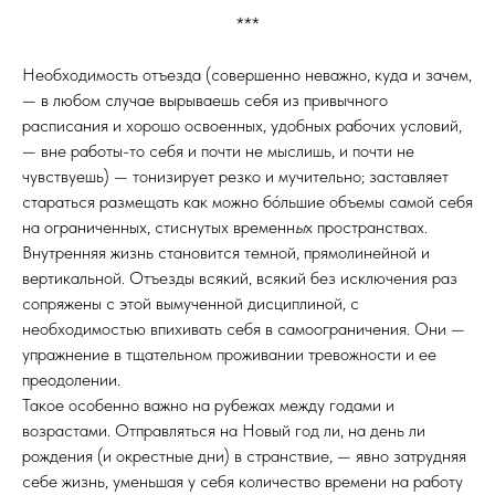
***
Необходимость отъезда (совершенно неважно, куда и зачем,
— в любом случае вырываешь себя из привычного
расписания и хорошо освоенных, удобных рабочих условий,
— вне работы-то себя и почти не мыслишь, и почти не
чувствуешь) — тонизирует резко и мучительно; заставляет
стараться размещать как можно бóльшие объемы самой себя
на ограниченных, стиснутых временн
ы
х пространствах.
Внутренняя жизнь становится темной, прямолинейной и
вертикальной. Отъезды всякий, всякий без исключения раз
сопряжены с этой вымученной дисциплиной, с
необходимостью впихивать себя в самоограничения. Они —
упражнение в тщательном проживании тревожности и ее
преодолении.
Такое особенно важно на рубежах между годами и
возрастами. Отправляться на Новый год ли, на день ли
рождения (и окрестные дни) в странствие, — явно затрудняя
себе жизнь, уменьшая у себя количество времени на работу