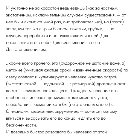
И уж точно не за красотой ведь ездишь (как за частным,
экстатичным, исключительным случаем существования, — от
нее бы и скрыться иной раз, она требовательна), но (почти)
за одним только сырым бытием, тяжелым, грубым, — не
ждущим переработки и не нуждающимся в ней. Для
накопления его в себе. Для вмалчивания в него.
Для становления им.
…кроме всего прочего, это (судорожное не шатание даже, а)
метание (учитывая сжатые сроки и взвинченные скорости) по
свету создает и культивирует в человеке чувство острой
(экстатической — надрывной — чрезмерной) драгоценности
всего — слишком преходящего. В каждое мгновение его —
особенно в исчезающе-мимолетные моменты уюта,
спокойствия, гармонии хотя бы (но это очень много!) с
ближайшим предметным окружением — хочется поэтому
впиться и высасывать его до конца, и длить его до
бесконечности.
И довольно быстро разорвало бы человека от этой