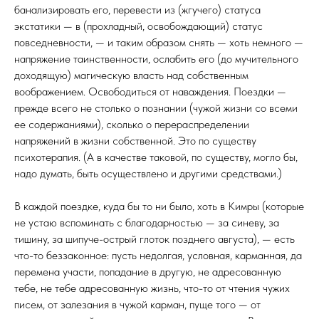
банализировать его, перевести из (жгучего) статуса
экстатики — в (прохладный, освобождающий) статус
повседневности, — и таким образом снять — хоть немного —
напряжение таинственности, ослабить его (до мучительного
доходящую) магическую власть над собственным
воображением. Освободиться от наваждения. Поездки —
прежде всего не столько о познании (чужой жизни со всеми
ее содержаниями), сколько о перераспределении
напряжений в жизни собственной. Это по существу
психотерапия. (А в качестве таковой, по существу, могло бы,
надо думать, быть осуществлено и другими средствами.)
В каждой поездке, куда бы то ни было, хоть в Кимры (которые
не устаю вспоминать с благодарностью — за синеву, за
тишину, за шипуче-острый глоток позднего августа), — есть
что-то беззаконное: пусть недолгая, условная, карманная, да
перемена участи, попадание в другую, не адресованную
тебе, не тебе адресованную жизнь, что-то от чтения чужих
писем, от залезания в чужой карман, пуще того — от