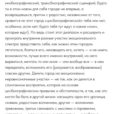
инобиографический, трансбиографический сценарий, будто
ты в этом новом для себя городе не впервые, а
возвращаешься, притом с радостью, независимо от того,
нравится ли этот город «цисбиографической» тебе или нет;
особенно, если нет; будто тебя тут ждут, и какие «они»,
которые ждут). Но ведь стоит этот диапазон и расширить и
проиграть внутренне разные участки эмоционального
спектра: представить себе, как можно этим городом
тяготиться, бояться его, ненавидеть его, хотеть — и не иметь
возможности, лучше всего именно внутренней, из него
вырваться; мечтать то или иное — или вообще все — в нем
переделать; вспоминать его (разумеется, воображаемым)
совсем другим. Делить город на эмоционально
неравнозначимые участки — не так, как он делится в
спонтанном восприятии, которое на основе
цисбиографических привычек и обстоятельств, а так, как это
могло бы быть в другой жизни: насыщать одни его урочища,
скажем, радостным волнением, другие — волнением
тревожным, третьи связывать с мыслями о поражении,