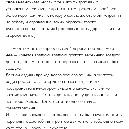
своей незначительности с тем, что ты тратишь: с
убывающими силами, с драгоценным временем своей все
более короткой жизни, которую можно же было бы истратить
на работу и оправдание, таким образом, твоего
существования, — а ты их бросаешь в топку дороги — и они
сгорают дотла.)
…и, может быть, еще прежде самой дороги, неотделимо от
нее — хочется воздуха, воздуха, долгого весеннего воздуха,
долгого, объемного, полного, переполненного самим собою
воздуха.
Весной ездишь прежде всего прочего за ним, а уж потом
ради пространств, которые он наполняет, — и эти
пространства в некотором смысле опциональны, легко
взаимозаменяемы. От них достаточно существования — и
простора. А может быть, хватит и одного только
существования.
И — во все времена — затем еще, чтобы было куда вместить
переполняющее тебя внутреннее движение: в тебе одной ему
узко, тесно и вообще неуместно.