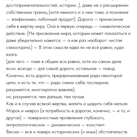
достопримечательностей, истории…), даже не о расширении
собственных границ (хотя немного и о нем тоже, а познание
— эпифеномен, побочный продукт). Дорога — принесение
себя в жертву миру. Она в первую очередь — символическое
действие. (Не присвоение мира, которым может показаться и
даже убедительно кажется, — а как раз наоборот: чистая
самоотдача.) — В этом смысле едва ли не все равно, куда
ехать
(для чего — тоже в общем все равно, хотя на самом деле
ясно: всегда — для самой дороги, остальное — повод.
Конечно, есть дороги, предпринимаемые ради некоторой
цели, и есть те, что — ради самих себя; последние,
разумеется, многократно важнее),
но, разумеется, чем дальше, тем лучше.
Как и в случае всякой жертвы, жалеть и щадить себя нельзя.
Морок и невроз (а потребность в дорогах, конечно, — и то, и
другое) — поверхностные проявления глубокого,
антропологических — динамических — констант.
Весна — вся и поверх исторических (и иных) обстоятельств