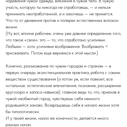
надевания чужой одежды, влезания в чужое тело. В чужую
участь, которую ты никогда не отработаешь, — и нельзя
принимать неотработанной, а и захочешь — не примется.
Что-то от движения против и поперек естественных волокон
жизни.
(Ну вот, вполне рабочее, очень уже давнее определение того,
что такое «свое»: это — то, что отработано усилиями.
Любыми — хоть усилиями воображения. Воображать =
присваивать. Потом еще вернемся к этой мысли.)
Конечно, разъезжание по чужим городам и странам — в
первую очередь экзистенциальная практика, работа с самим
веществом существования (а потом уж, если повезет, все
остальное: эстетические впечатления, познание, расширение
кругозора и запаса навыков): главное ведь то, что, приехав в
чужой необжитый город, чувствуешь себя немного
родившейся заново. Возвращаешь себя в начало жизни хотя
бы типологически.
И у твоей жизни, назло ее конечности, делается много
разных начал.