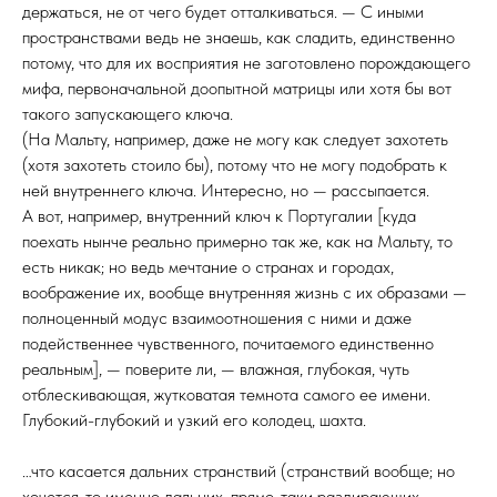
держаться, не от чего будет отталкиваться. — С иными
пространствами ведь не знаешь, как сладить, единственно
потому, что для их восприятия не заготовлено порождающего
мифа, первоначальной доопытной матрицы или хотя бы вот
такого запускающего ключа.
(На Мальту, например, даже не могу как следует захотеть
(хотя захотеть стоило бы), потому что не могу подобрать к
ней внутреннего ключа. Интересно, но — рассыпается.
А вот, например, внутренний ключ к Португалии [куда
поехать нынче реально примерно так же, как на Мальту, то
есть никак; но ведь мечтание о странах и городах,
воображение их, вообще внутренняя жизнь с их образами —
полноценный модус взаимоотношения с ними и даже
подейственнее чувственного, почитаемого единственно
реальным], — поверите ли, — влажная, глубокая, чуть
отблескивающая, жутковатая темнота самого ее имени.
Глубокий-глубокий и узкий его колодец, шахта.
…что касается дальних странствий (странствий вообще; но
хочется-то именно дальних, прямо-таки раздирающих