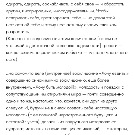
сдирать, сдирать, соскабливать с себя свое — и обрастать
другим, иноприродным, иносодержательным. Чтобы
оспаривать себя, противоречить себе — не давая этой
несчастной себе и этому несчастному своему слишком
разрастись.
(Конечно, от задавливания этим количеством [ничем не
утолимой с достаточной степенью надежности] тревоги —
как во всяком невротическом избытке — тут тоже много чего
есть.)
…на самом-то деле (внутреннее) восклицание «Хочу ездить!»
совершенно синонимично восклицанию, еще более
внутреннему, «Хочу быть молодой!»: молодость и поездки с
сопутствующими им открытиями мира — почти совершенно
одно и то же, настолько, что, кажется, они друг из друга
следуют. И, будучи не в силах создать себе настоящую
молодость (с ее полнотой нерастраченного будущего и
остротой чувств), делаешь из подручного материала ее
суррогат, источник напоминающих ее иллюзий, — с которым,