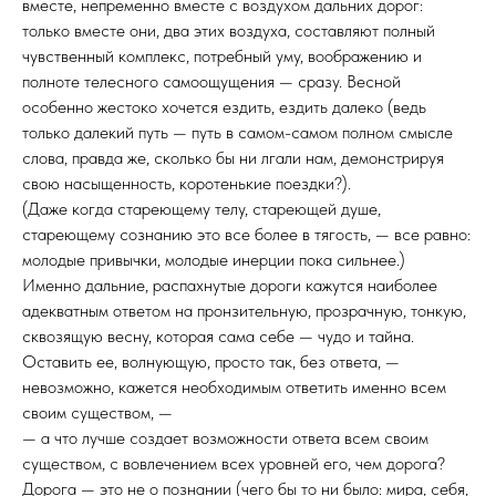
вместе, непременно вместе с воздухом дальних дорог:
только вместе они, два этих воздуха, составляют полный
чувственный комплекс, потребный уму, воображению и
полноте телесного самоощущения — сразу. Весной
особенно жестоко хочется ездить, ездить далеко (ведь
только далекий путь — путь в самом-самом полном смысле
слова, правда же, сколько бы ни лгали нам, демонстрируя
свою насыщенность, коротенькие поездки?).
(Даже когда стареющему телу, стареющей душе,
стареющему сознанию это все более в тягость, — все равно:
молодые привычки, молодые инерции пока сильнее.)
Именно дальние, распахнутые дороги кажутся наиболее
адекватным ответом на пронзительную, прозрачную, тонкую,
сквозящую весну, которая сама себе — чудо и тайна.
Оставить ее, волнующую, просто так, без ответа, —
невозможно, кажется необходимым ответить именно всем
своим существом, —
— а что лучше создает возможности ответа всем своим
существом, с вовлечением всех уровней его, чем дорога?
Дорога — это не о познании (чего бы то ни было: мира, себя,