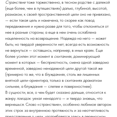
Странствие
тоже торжественно, в тесном родстве с далекой
(еще более, чем в путешествиях) далью, глубиной, высотой,
размахом; к своей пространственной цели оно не привязано,
— если такая цель и намечена, то скорее как повод
передвижения и нужна разве для того, чтобы отклоняться от
нее в разные стороны; а еще в нем очень ослаблена
нацеленность на возвращение. Надежда на него — может
быть; но твердой уверенности нет; всегда есть возможность
не вернуться — оставшись, например, в иных краях. Еще
более усилен этот момент в
скитаниях
, доминирующий
момент в которых — бесприютность, смена одной заведомо
временной, заведомо ненадежной цели другой такой же
(примерно то же, что в
блужданиях
, столь же лишенных
внятной цели-ориентира, только в скитаниях драматизм
сильнее, а блуждания — слепее и поверхностнее).
В сущности, все, о чем будет сказано дальше, относится к
жанру
поездок
: уехал ненадолго — и твердо знаешь, что
вернешься. Слово «странствие», особенно любимое автором
этих строк за внутреннюю протяжность и за неотчетливость
представления о цели, употребляется здесь в переносном