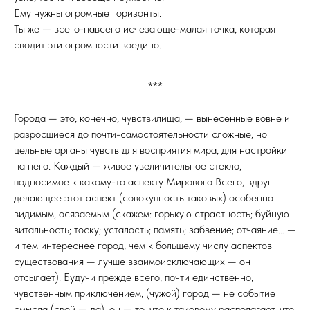
Ему нужны огромные горизонты.
Ты же — всего-навсего исчезающе-малая точка, которая
сводит эти огромности воедино.
***
Города — это, конечно, чувствилища, — вынесенные вовне и
разросшиеся до почти-самостоятельности сложные, но
цельные органы чувств для восприятия мира, для настройки
на него. Каждый — живое увеличительное стекло,
подносимое к какому-то аспекту Мирового Всего, вдруг
делающее этот аспект (совокупность таковых) особенно
видимым, осязаемым (скажем: горькую страстность; буйную
витальность; тоску; усталость; память; забвение; отчаяние… —
и тем интереснее город, чем к большему числу аспектов
существования — лучше взаимоисключающих — он
отсылает). Будучи прежде всего, почти единственно,
чувственным приключением, (чужой) город — не событие
смысла (свой — да), он — то, что к таковому располагает, что