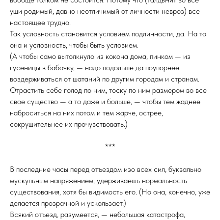
уши родимый, давно неотличимый от личности невроз) все
настоящее трудно.
Так условность становится условием подлинности, да. На то
она и условность, чтобы быть условием.
(А чтобы само вытолкнуло из кокона дома, пинком — из
гусеницы в бабочку, — надо подольше да поупорнее
воздерживаться от шатаний по другим городам и странам.
Отрастить себе голод по ним, тоску по ним размером во все
свое существо — а то даже и больше, — чтобы тем жаднее
наброситься на них потом и тем жарче, острее,
сокрушительнее их прочувствовать.)
***
В последние часы перед отъездом изо всех сил, буквально
мускульным напряжением, удерживаешь нормальность
существования, хотя бы видимость его. (Но она, конечно, уже
делается прозрачной и ускользает.)
Всякий отъезд, разумеется, — небольшая катастрофа,