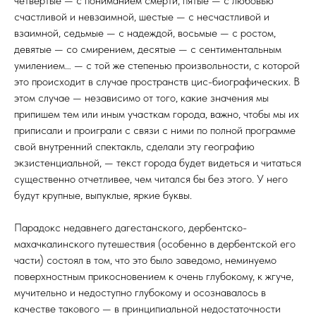
четвертые — с пониманием смерти, пятые — с любовью
счастливой и невзаимной, шестые — с несчастливой и
взаимной, седьмые — с надеждой, восьмые — с ростом,
девятые — со смирением, десятые — с сентиментальным
умилением… — с той же степенью произвольности, с которой
это происходит в случае пространств цис-биографических. В
этом случае — независимо от того, какие значения мы
припишем тем или иным участкам города, важно, чтобы мы их
приписали и проиграли с связи с ними по полной программе
свой внутренний спектакль, сделали эту географию
экзистенциальной, — текст города будет видеться и читаться
существенно отчетливее, чем читался бы без этого. У него
будут крупные, выпуклые, яркие буквы.
Парадокс недавнего дагестанского, дербентско-
махачкалинского путешествия (особенно в дербентской его
части) состоял в том, что это было заведомо, неминуемо
поверхностным прикосновением к очень глубокому, к жгуче,
мучительно и недоступно глубокому и осознавалось в
качестве такового — в принципиальной недостаточности