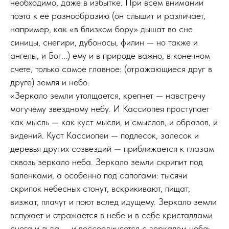
необходимо, даже в избытке. При всем внимании
поэта к ее разнообразию (он слышит и различает,
например, как «в близком бору» дышат во сне
синицы, снегири, дубоносы, филин — но также и
ангелы, и Бог...) ему и в природе важно, в конечном
счете, только самое главное: (отражающиеся друг в
друге) земля и небо.
«Зеркало земли утолщается, крепнет — навстречу
могучему звездному небу. И Кассиопея проступает
как мысль — как куст мысли, и смыслов, и образов, и
видений. Куст Кассиопеи — подлесок, залесок и
деревья других созвездий — приближается к глазам
сквозь зеркало неба. Зеркало земли скрипит под
валенками, а особенно под сапогами: тысячи
скрипок небесных стонут, вскрикивают, пищат,
визжат, плачут и поют вслед идущему. Зеркало земли
вспухает и отражается в небе и в себе кристаллами
снега и льда — и воссоединяется с зеркалом неба: