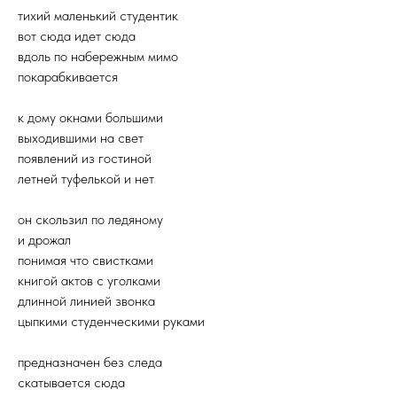
тихий маленький студентик
вот сюда идет сюда
вдоль по набережным мимо
покарабкивается
к дому окнами большими
выходившими на свет
появлений из гостиной
летней туфелькой и нет
он скользил по ледяному
и дрожал
понимая что свистками
книгой актов с уголками
длинной линией звонка
цыпкими студенческими руками
предназначен без следа
скатывается сюда