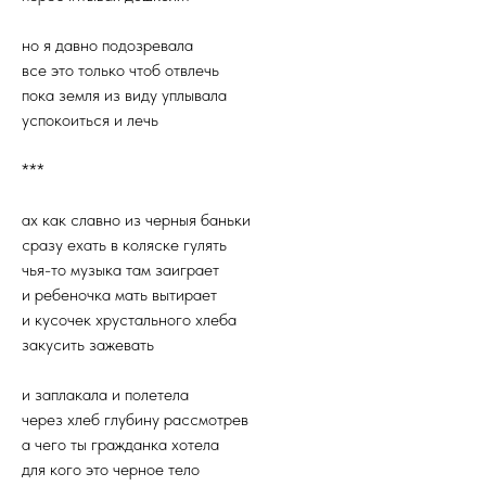
но я давно подозревала
все это только чтоб отвлечь
пока земля из виду уплывала
успокоиться и лечь
***
ах как славно из черныя баньки
сразу ехать в коляске гулять
чья-то музыка там заиграет
и ребеночка мать вытирает
и кусочек хрустального хлеба
закусить зажевать
и заплакала и полетела
через хлеб глубину рассмотрев
а чего ты гражданка хотела
для кого это черное тело