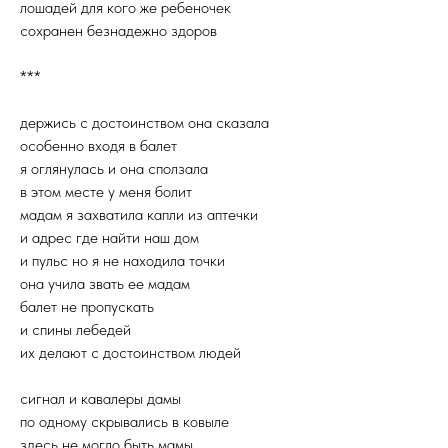
лошадей для кого же ребеночек
сохранен безнадежно здоров
***
держись с достоинством она сказала
особенно входя в балет
я оглянулась и она сползала
в этом месте у меня болит
мадам я захватила капли из аптечки
и адрес где найти наш дом
и пульс но я не находила точки
она учила звать ее мадам
балет не пропускать
и спины лебедей
их делают с достоинством людей
сигнал и кавалеры дамы
по одному скрывались в ковыле
здесь не могло быть мамы