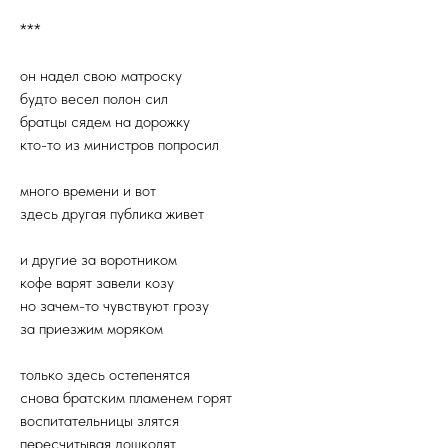
***
он надел свою матроску
будто весел полон сил
братцы сядем на дорожку
кто-то из министров попросил
много времени и вот
здесь другая публика живет
и другие за воротником
кофе варят завели козу
но зачем-то чувствуют грозу
за приезжим моряком
только здесь остепенятся
снова братским пламенем горят
воспитательницы злятся
пересчитывая дошколят