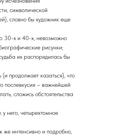
ну исчезновения
сти, символической
й), словно бы художник еще
о 30-х и 40-х, невозможно
биографические рисунки;
судьба их распорядилась бы
 (и продолжает казаться), что
ого послевкусия – важнейшей
лать, сложись обстоятельства
 у него, четырехтомное
к же интенсивно и подробно,