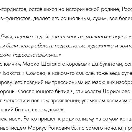
нгардистов, оставшихся на исторической родине, Ро
в-фантастов, делает его социальным, сухим, все бол
были, однако, в действительности, машинами подсоз
ы были переработать подсознание художника и зрите
еским подсознательным…»
вспомним Марка Шагала с коровами да букетами, сог
им Бакста и Сомова, в каком-то смысле, тоже ведь су
рову: его поздний импрессионизм исчезающих изобр
ороны <засвеченного бытия>, эти холсты Ларионова с
 в четкости и полном проявлении; упомянем космизм
нский быт «в своем доме».
ективе», Ротко пришел к радикализму «в самом конц
вописцем Маркус Роткович был с самого начала, про