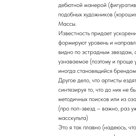
дебютной манерой (фигуративн
подобных художников (хороших
Массы.
Известность придает ускорени
формируют уровень и направле
видно по эстрадным звездам,
узнаваемое (поэтому и проще у
иногда становящийся брендом
Другое дело, что артисты езд
синтезируя то, что до них не б
методичных поисков или из оз
(про поп-звезд – важно, раз 
масскульта)
Это я так плавно (надеюсь, ч