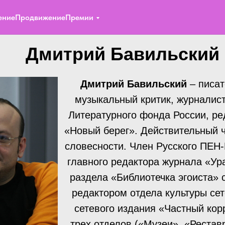
ение
Продвижение
Премии
Дмитрий Бавильский
Дмитрий Бавильский
– писат
музыкальный критик, журналист
Литературного фонда России, ре
«Новый берег». Действительный 
словесности. Член Русского ПЕН
главного редактора журнала «Ур
раздела «Библиотечка эгоиста» 
редактором отдела культуры сет
сетевого издания «Частный кор
трех отделов («Музеи», «Рестав