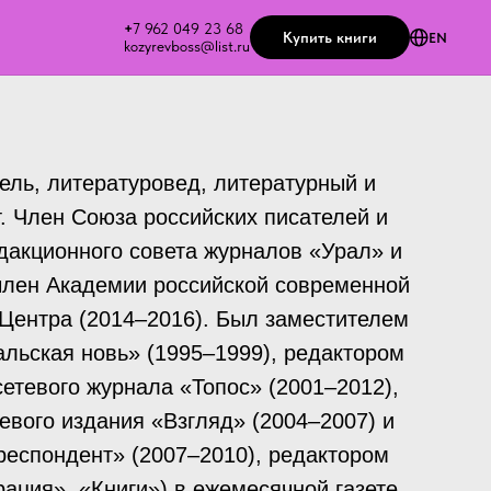
+
7 962 049 23 68
Купить книги
EN
kozyrevboss@list.ru
ель, литературовед, литературный и
. Член Союза российских писателей и
дакционного совета журналов «Урал» и
член Академии российской современной
-Центра (2014–2016). Был заместителем
альская новь» (1995–1999), редактором
сетевого журнала «Топос» (2001–2012),
евого издания «Взгляд» (2004–2007) и
респондент» (2007–2010), редактором
рация», «Книги») в ежемесячной газете