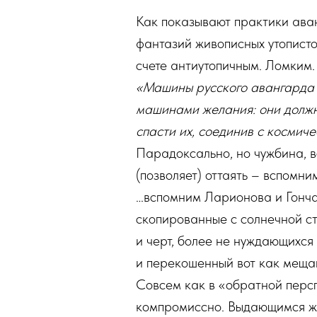
Как показывают практики ава
фантазий живописных утописто
счете антиутопичным. Ломким.
«Машины русского авангарда 
машинами желания: они должн
спасти их, соединив с космич
Парадоксально, но чужбина, 
(позволяет) оттаять – вспомн
…вспомним Ларионова и Гонча
скопированные с солнечной ст
и черт, более не нуждающихся
и перекошенный вот как меща
Совсем как в «обратной персп
компромиссно. Выдающимся жи