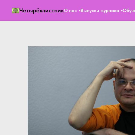
Четырёхлистник
О нас
Выпуски журнала
Обуч