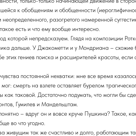
вности, только-только начинающей движение в сторо
вшейся к обобщениям и обобщенности (иероглифично
неопределенного, разогретого намеренной суггестие
 такое есть и что ему вообще интересно.
од которой непредсказуем. Глядя на композиции Ротк
ника дальше. У Джакометти и у Мондриана – схожие 
е этих гениев поиска и расширителей красоты, если 
увства постоянной нехватки: мне все время казалось
к мог: смерть на взлете оставляет бурелом трагическ
 как таковой. Достаточно подумать, что могли бы сде
онтов, Гумилев и Мандельштам.
нятно – вдруг он и вовсе круче Пушкина? Такое, как
ще во что угодно.
а живущим так же счастливо и долго, работающим та