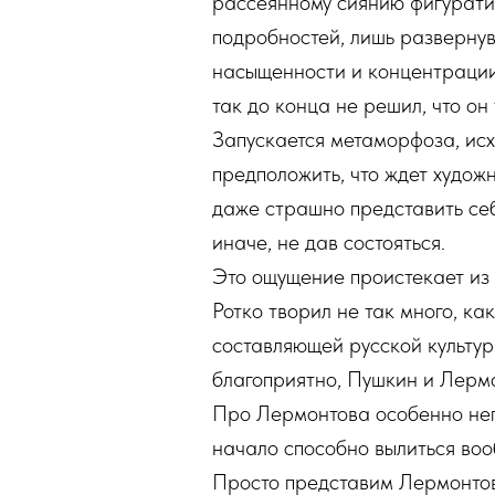
рассеянному сиянию фигурати
подробностей, лишь разверну
насыщенности и концентрации 
так до конца не решил, что он
Запускается метаморфоза, исх
предположить, что ждет худож
даже страшно представить себ
иначе, не дав состояться.
Это ощущение проистекает из ч
Ротко творил не так много, ка
составляющей русской культуры
благоприятно, Пушкин и Лерм
Про Лермонтова особенно непо
начало способно вылиться вооб
Просто представим Лермонтов