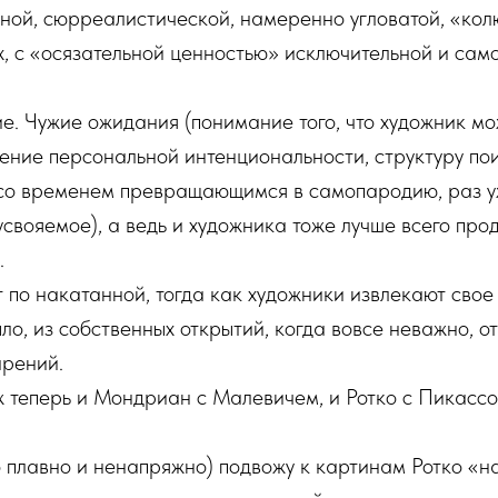
ой, сюрреалистической, намеренно угловатой, «колю
, с «осязательной ценностью» исключительной и само
е. Чужие ожидания (понимание того, что художник мож
ние персональной интенциональности, структуру поис
 со временем превращающимся в самопародию, раз уж
свояемое), а ведь и художника тоже лучше всего про
.
ят по накатанной, тогда как художники извлекают сво
ыло, из собственных открытий, когда вовсе неважно, о
арений.
уж теперь и Мондриан с Малевичем, и Ротко с Пикасс
то плавно и ненапряжно) подвожу к картинам Ротко «н