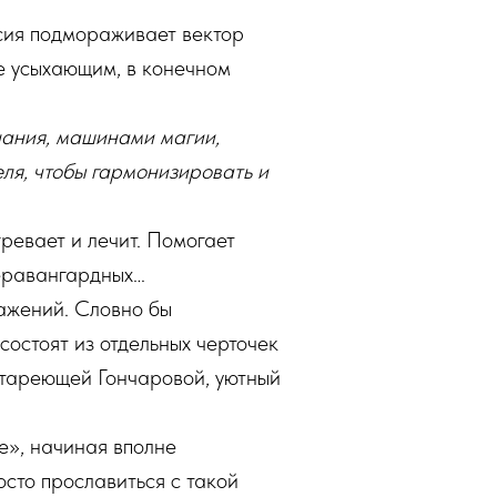
ссия подмораживает вектор
ее усыхающим, в конечном
нания, машинами магии,
ля, чтобы гармонизировать и
ревает и лечит. Помогает
перавангардных…
ажений. Словно бы
остоят из отдельных черточек
 стареющей Гончаровой, уютный
е», начиная вполне
сто прославиться с такой