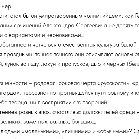
шнер…
ти, стал бы он умиротворенным «олимпийцем», как Г
рании сочинений Александра Сергеевича не десять то
ли с вариантами и черновиками…
аботаннее и четче вся отечественная культура была?
 праздными: точнее точного они описывают основы о
 лунок во льду, лакун и пропусков, дыр и черных (белы
ощенности – родовая, роковая черта «русскости», «
гарда», неосознанно противящейся пути ровному и к
ьбе творца, ни в восприятии его творений.
гениев разных эпох, счастливых долгожителей среди 
 великих, заметных, важных, больших…
 с людьми «маленькими», «лишними» и «обычными»? С