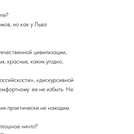
ете?
мов, но как у Льва
течественной цивилизации,
х, красных, каких угодно,
российскости», «дискурсивной
омфортному: ее не избыть. Не
них практически не находим.
плошное ничто?