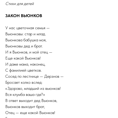
Стихи для детей
ЗАКОН ВЬЮНКОВ
У нас цветочная семья —
Вьюнковы: стар и млад.
Вьюнкова бабушка моя,
Вьюнковы дед и брат.
И я Вьюнков, и мой отец —
Еще какой Вьюнков!
И даже мама, наконец,
С фамилией цветков.
Сосед по лестнице — Дерзнов —
Бросает колко вслед:
«Здорово, младший из вьюнков!
Вся клумба ваша где?»
В ответ выходит дед Вьюнков,
Вьюнков выходит брат,
Отец — еще какой Вьюнков!