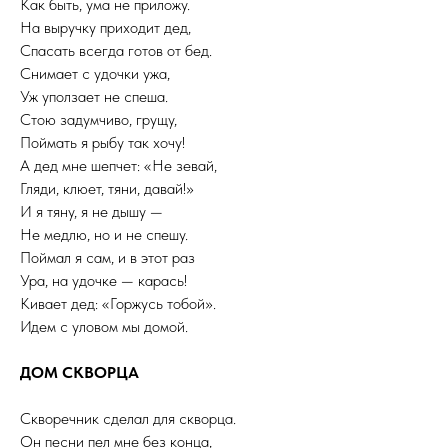
Как быть, ума не приложу.
На выручку приходит дед,
Спасать всегда готов от бед.
Снимает с удочки ужа,
Уж уползает не спеша.
Стою задумчиво, грущу,
Поймать я рыбу так хочу!
А дед мне шепчет: «Не зевай,
Гляди, клюет, тяни, давай!»
И я тяну, я не дышу —
Не медлю, но и не спешу.
Поймал я сам, и в этот раз
Ура, на удочке — карась!
Кивает дед: «Горжусь тобой».
Идем с уловом мы домой.
ДОМ СКВОРЦА
Скворечник сделал для скворца.
Он песни пел мне без конца,