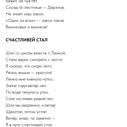
Бежит, не чуя пят,
Сосед по лестнице — Дерзнов.
Не знает наш закон:
«Один за всех» — закон таков
Вьюнковых и вьюнков!
СЧАСТЛИВЕЙ СТАЛ
Шли со школы вместе с Ленкой,
Стали вдаль смотреть с моста.
Я сказал, что скоро лето.
Речка, вишни — красота!
Ленка мне кивнула чутко,
Запах сада ветер нес.
По воде тянулись утки,
Спал на пляже рыжий пес.
Шли мы медленно, и ветер
Щекотал, потом устал.
Ветер, знаю, ты заметил —
Я в пути счастливей стал.