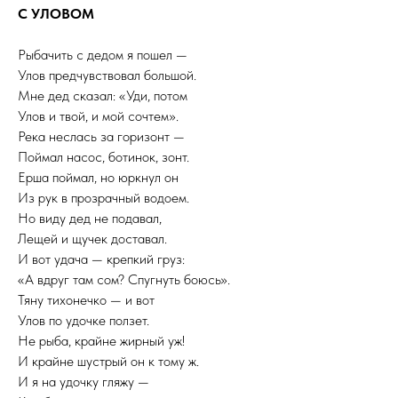
С УЛОВОМ
Рыбачить с дедом я пошел —
Улов предчувствовал большой.
Мне дед сказал: «Уди, потом
Улов и твой, и мой сочтем».
Река неслась за горизонт —
Поймал насос, ботинок, зонт.
Ерша поймал, но юркнул он
Из рук в прозрачный водоем.
Но виду дед не подавал,
Лещей и щучек доставал.
И вот удача — крепкий груз:
«А вдруг там сом? Спугнуть боюсь».
Тяну тихонечко — и вот
Улов по удочке ползет.
Не рыба, крайне жирный уж!
И крайне шустрый он к тому ж.
И я на удочку гляжу —