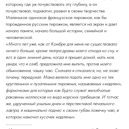
которому где уж почувствовать эту глубину, а он
почувствовал, подхватил, развил в своем творчестве.
Маленькое одинокое французское пирожное, как бы
порожденное русским пирожком, является на экран и дает
начало памяти, начало большой истории, семейной и
человеческой.
«Много лет уже, как от Комбре для меня не существовало
ничего больше, кроме театра драмы моего отхода ко сну, и
вот, в один зимний день, когда я пришел домой, мать моя,
увидя, что я озяб, предложила мне выпить, против моего
обыкновения, чашку чаю. Сначала я отказался, но, не знаю
почему, передумал. Мама велела подать мне одно из тех
кругленьких и пузатеньких пирожных, называемых «мадлен»,
формочками для которых как будто служат желобчатые
раковины моллюсков из вида морских гребешков. И тотчас
же, удрученный унылым днем и перспективой печального
завтра, я машинально поднес к своим губам ложечку чаю, в
котором намочил кусочек мадлены».
…………………………