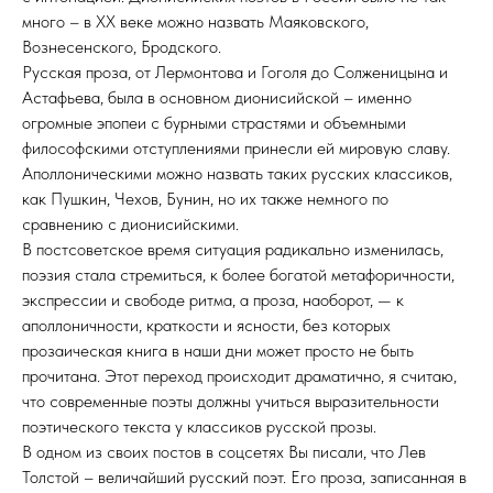
много – в ХХ веке можно назвать Маяковского,
Вознесенского, Бродского.
Русская проза, от Лермонтова и Гоголя до Солженицына и
Астафьева, была в основном дионисийской – именно
огромные эпопеи с бурными страстями и объемными
философскими отступлениями принесли ей мировую славу.
Аполлоническими можно назвать таких русских классиков,
как Пушкин, Чехов, Бунин, но их также немного по
сравнению с дионисийскими.
В постсоветское время ситуация радикально изменилась,
поэзия стала стремиться, к более богатой метафоричности,
экспрессии и свободе ритма, а проза, наоборот, — к
аполлоничности, краткости и ясности, без которых
прозаическая книга в наши дни может просто не быть
прочитана. Этот переход происходит драматично, я считаю,
что современные поэты должны учиться выразительности
поэтического текста у классиков русской прозы.
В одном из своих постов в соцсетях Вы писали, что Лев
Толстой – величайший русский поэт. Его проза, записанная в