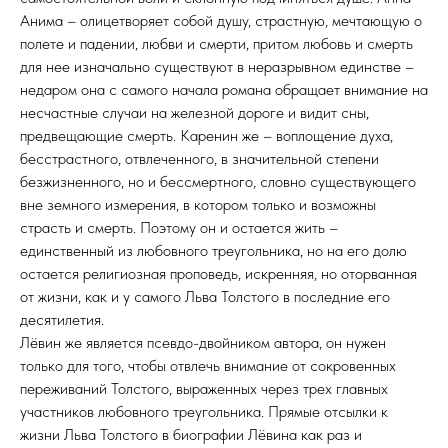
Анима – олицетворяет собой душу, страстную, мечтающую о
полете и падении, любви и смерти, притом любовь и смерть
для нее изначально существуют в неразрывном единстве –
недаром она с самого начала романа обращает внимание на
несчастные случаи на железной дороге и видит сны,
предвещающие смерть. Каренин же – воплощение духа,
бесстрастного, отвлеченного, в значительной степени
безжизненного, но и бессмертного, словно существующего
вне земного измерения, в котором только и возможны
страсть и смерть. Поэтому он и остается жить –
единственный из любовного треугольника, но на его долю
остается религиозная проповедь, искренняя, но оторванная
от жизни, как и у самого Льва Толстого в последние его
десятилетия.
Лёвин же является псевдо-двойником автора, он нужен
только для того, чтобы отвлечь внимание от сокровенных
переживаний Толстого, выраженных через трех главных
участников любовного треугольника. Прямые отсылки к
жизни Льва Толстого в биографии Лёвина как раз и