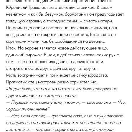
воскликнет о юродивом: «Великий христианин Гриша».
Юродивый Гриша ест за отдельным столиком. В своем
невнятном и как бы безумном бормотании он предугадывает
грядущую страшную трагедию семьи – смерть матери.
По моим сценариям поставлено несколько фильмов, но я
всегда мечтала об экранизации повести «Детство» с ее
картинами жизни, как бы дробящимися на детали…
Итак. На экране является новое действующее лицо:
одинокий пирожок. В нем, в действиях человеческих рук с
ним – все об отношениях двоих, о деликатности и
отстраненностях друг с другом, друг от друга…
Мать воспринимает и принимает мистику юродства.
Прагматик отец настроен резко отрицательно.
«Видно было, что матушка на этот счет была совершенно
другого мнения и не хотела спорить.
— Передай мне, пожалуйста, пирожок, — сказала она. — Что,
хороши ли они нынче?
— Нет, меня сердит, — продолжал папа, взяв в руку пирожок,
но держа его на таком расстоянии, чтобы maman не могла
достать его, — нет, меня сердит, когда я вижу, что люди