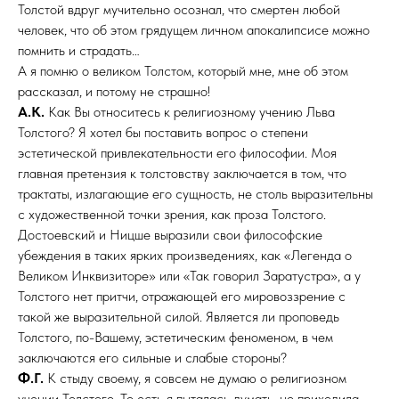
Толстой вдруг мучительно осознал, что смертен любой
человек, что об этом грядущем личном апокалипсисе можно
помнить и страдать…
А я помню о великом Толстом, который мне, мне об этом
рассказал, и потому не страшно!
А.К.
Как Вы относитесь к религиозному учению Льва
Толстого? Я хотел бы поставить вопрос о степени
эстетической привлекательности его философии. Моя
главная претензия к толстовству заключается в том, что
трактаты, излагающие его сущность, не столь выразительны
с художественной точки зрения, как проза Толстого.
Достоевский и Ницше выразили свои философские
убеждения в таких ярких произведениях, как «Легенда о
Великом Инквизиторе» или «Так говорил Заратустра», а у
Толстого нет притчи, отражающей его мировоззрение с
такой же выразительной силой. Является ли проповедь
Толстого, по-Вашему, эстетическим феноменом, в чем
заключаются его сильные и слабые стороны?
Ф.Г.
К стыду своему, я совсем не думаю о религиозном
учении Толстого. То есть я пыталась думать, но приходила