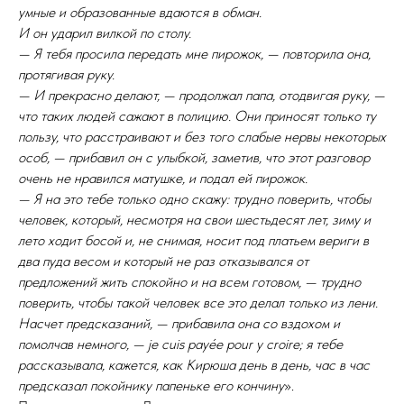
умные и образованные вдаются в обман.
И он ударил вилкой по столу.
— Я тебя просила передать мне пирожок, — повторила она,
протягивая руку.
— И прекрасно делают, — продолжал папа, отодвигая руку, —
что таких людей сажают в полицию. Они приносят только ту
пользу, что расстраивают и без того слабые нервы некоторых
особ, — прибавил он с улыбкой, заметив, что этот разговор
очень не нравился матушке, и подал ей пирожок.
— Я на это тебе только одно скажу: трудно поверить, чтобы
человек, который, несмотря на свои шестьдесят лет, зиму и
лето ходит босой и, не снимая, носит под платьем вериги в
два пуда весом и который не раз отказывался от
предложений жить спокойно и на всем готовом, — трудно
поверить, чтобы такой человек все это делал только из лени.
Насчет предсказаний, — прибавила она со вздохом и
помолчав немного, — je cuis payée pour y croire; я тебе
рассказывала, кажется, как Кирюша день в день, час в час
предсказал покойнику папеньке его кончину
».