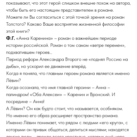
показывают, что этот герой слишком внешне похож на автора,
чтобы быть его настоящим представителем в романе.
Можете ли Вы согласиться с этой точкой зрения на роман
Толстого? Каково Ваше восприятие жизненной философии
этой книги?
Ф.Г.
«Анна Каренина» – роман о важнейшем периоде
истории российской. Роман о том самом «ветре перемен»,
подхватившем героев…
Период реформ Александра Второго не «поднял Россию на
дыбы», но ускорил ее движение вперёд.
Когда я поняла, что главным героем романа является именно
Лёвин?
Когда осознала, что имя главной героини – Анна –
палиндром! «Оба Алексеи» – Каренин и Вронский. И
посредине – Анна!
А Лёвин? Он как будто стоит, что называется, особняком.
Но именно его образ расширяет пространство романа.
Именно Лёвин понимает, что рядом с людьми «его круга», с
которыми он привык общаться, делиться мыслями; находятся
другие люди – прежде всего крестьяне, которых ещё надо