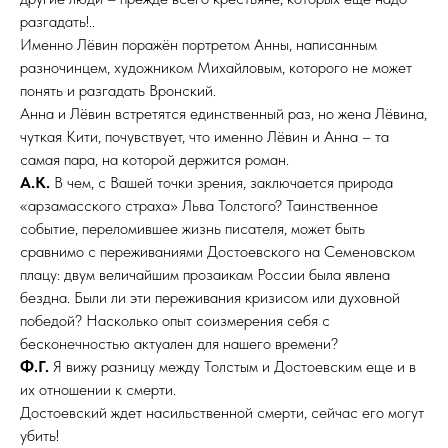
разгадать!..
Именно Лёвин поражён портретом Анны, написанным
разночинцем, художником Михайловым, которого не может
понять и разгадать Вронский.
Анна и Лёвин встретятся единственный раз, но жена Лёвина,
чуткая Кити, почувствует, что именно Лёвин и Анна – та
самая пара, на которой держится роман.
А.К.
В чем, с Вашей точки зрения, заключается природа
«арзамасского страха» Льва Толстого? Таинственное
событие, переломившее жизнь писателя, может быть
сравнимо с переживаниями Достоевского на Семеновском
плацу: двум величайшим прозаикам России была явлена
бездна. Были ли эти переживания кризисом или духовной
победой? Насколько опыт соизмерения себя с
бесконечностью актуален для нашего времени?
Ф.Г.
Я вижу разницу между Толстым и Достоевским еще и в
их отношении к смерти.
Достоевский ждет насильственной смерти, сейчас его могут
убить!