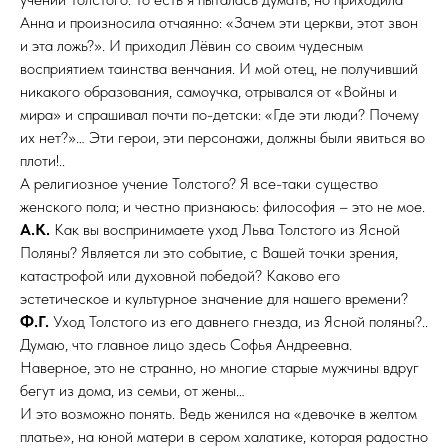
Анна и произносила отчаянно: «Зачем эти церкви, этот звон
и эта ложь?». И приходил Лёвин со своим чудесным
восприятием таинства венчания. И мой отец, не получивший
никакого образования, самоучка, отрывался от «Войны и
мира» и спрашивал почти по-детски: «Где эти люди? Почему
их нет?»… Эти герои, эти персонажи, должны были явиться во
плоти!..
А религиозное учение Толстого? Я все-таки существо
женского пола; и честно признаюсь: философия – это не мое.
А.К.
Как вы воспринимаете уход Льва Толстого из Ясной
Поляны? Является ли это событие, с Вашей точки зрения,
катастрофой или духовной победой? Каково его
эстетическое и культурное значение для нашего времени?
Ф.Г.
Уход Толстого из его давнего гнезда, из Ясной поляны?..
Думаю, что главное лицо здесь Софья Андреевна.
Наверное, это не странно, но многие старые мужчины вдруг
бегут из дома, из семьи, от жены…
И это возможно понять. Ведь женился на «девочке в желтом
платье», на юной матери в сером халатике, которая радостно