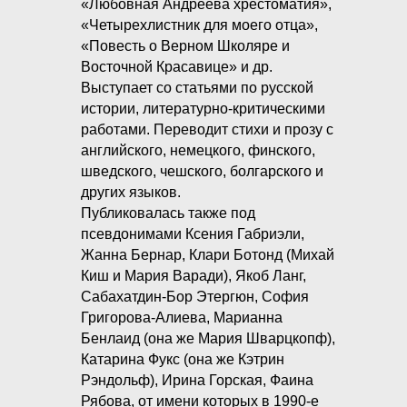
«Любовная Андреева хрестоматия»,
«Четырехлистник для моего отца»,
«Повесть о Верном Школяре и
Восточной Красавице» и др.
Выступает со статьями по русской
истории, литературно-критическими
работами. Переводит стихи и прозу с
английского, немецкого, финского,
шведского, чешского, болгарского и
других языков.
Публиковалась также под
псевдонимами Ксения Габриэли,
Жанна Бернар, Клари Ботонд (Михай
Киш и Мария Варади), Якоб Ланг,
Сабахатдин-Бор Этергюн, София
Григорова-Алиева, Марианна
Бенлаид (она же Мария Шварцкопф),
Катарина Фукс (она же Кэтрин
Рэндольф), Ирина Горская, Фаина
Рябова, от имени которых в 1990-е