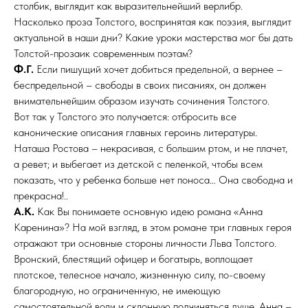
столбик, выглядит как выразительнейший верлибр.
Насколько проза Толстого, воспринятая как поэзия, выглядит
актуальной в наши дни? Какие уроки мастерства мог бы дать
Толстой-прозаик современным поэтам?
Ф.Г.
Если пишущий хочет добиться предельной, а вернее –
беспредельной – свободы в своих писаниях, он должен
внимательнейшим образом изучать сочинения Толстого.
Вот так у Толстого это получается: отбросить все
канонические описания главных героинь литературы.
Наташа Ростова – некрасивая, с большим ртом, и не плачет,
а ревет; и выбегает из детской с пеленкой, чтобы всем
показать, что у ребенка больше нет поноса… Она свободна и
прекрасна!..
А.К.
Как Вы понимаете основную идею романа «Анна
Каренина»? На мой взгляд, в этом романе три главных героя
отражают три основные стороны личности Льва Толстого.
Вронский, блестящий офицер и богатырь, воплощает
плотское, телесное начало, жизненную силу, по-своему
благородную, но ограниченную, не имеющую
самостоятельной воли и склонную подчиняться душе. Анна –