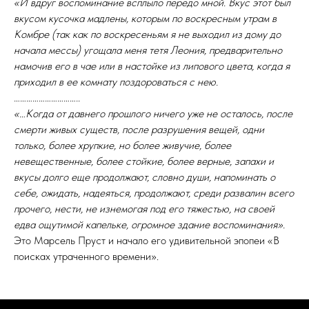
«И вдруг воспоминание всплыло передо мной. Вкус этот был
вкусом кусочка мадлены, которым по воскресным утрам в
Комбре (так как по воскресеньям я не выходил из дому до
начала мессы) угощала меня тетя Леония, предварительно
намочив его в чае или в настойке из липового цвета, когда я
приходил в ее комнату поздороваться с нею.
…………………………..
«…Когда от давнего прошлого ничего уже не осталось, после
смерти живых существ, после разрушения вещей, одни
только, более хрупкие, но более живучие, более
невещественные, более стойкие, более верные, запахи и
вкусы долго еще продолжают, словно души, напоминать о
себе, ожидать, надеяться, продолжают, среди развалин всего
прочего, нести, не изнемогая под его тяжестью, на своей
едва ощутимой капельке, огромное здание воспоминания».
Это Марсель Пруст и начало его удивительной эпопеи «В
поисках утраченного времени».