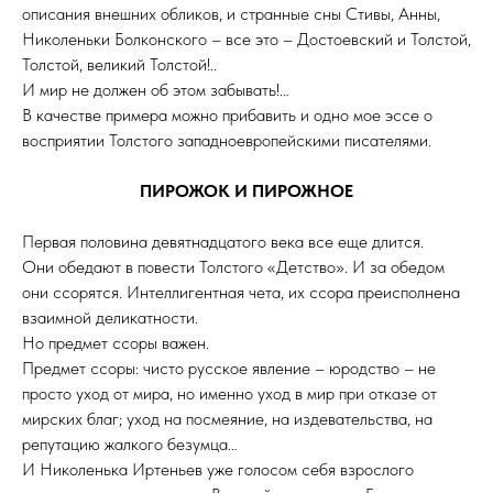
описания внешних обликов, и странные сны Стивы, Анны,
Николеньки Болконского – все это – Достоевский и Толстой,
Толстой, великий Толстой!..
И мир не должен об этом забывать!…
В качестве примера можно прибавить и одно мое эссе о
восприятии Толстого западноевропейскими писателями.
ПИРОЖОК И ПИРОЖНОЕ
Первая половина девятнадцатого века все еще длится.
Они обедают в повести Толстого «Детство». И за обедом
они ссорятся. Интеллигентная чета, их ссора преисполнена
взаимной деликатности.
Но предмет ссоры важен.
Предмет ссоры: чисто русское явление – юродство – не
просто уход от мира, но именно уход в мир при отказе от
мирских благ; уход на посмеяние, на издевательства, на
репутацию жалкого безумца…
И Николенька Иртеньев уже голосом себя взрослого