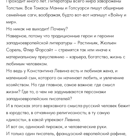
Проходит много лет. Литераторы всего мира заворожены
Толстым. Все Томасы Манны и Голсуорси пишут обширные
семейные саги, воображая, будто вот-вот напишут «Войну и
мир».
Но никак не выходит! Почему?
Наверное, потому что традиционные герои и героини
западноевропейской литературы – Растиньяк, Жюльен
Сорель, Флер Форсайт – стремятся так или иначе к
материальному преуспеянию – карьера, богатство, жизнь с
любимым человеком.
Но ведь у Константина Левина есть и любимая жена, и
маленький сын, которого он начинает любить, и увлечение
хозяйством. Но где главное, самое важное: где смысл
жизни? Где то, о чем не задумываются персонажи
западноевропейских писателей?
И в поисках этого верховного смысла русский человек бежит
в юродство, в отчаянную религиозность; в ту самую
«дикость», в какой упрекают Левина.
И вот он, одинокий пирожок, и человеческие руки.
И только один писатель, французский европейский рафине,