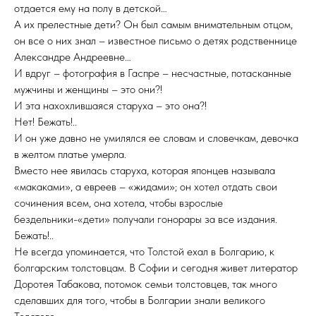
отдается ему на полу в детской…
А их прелестные дети? Он был самым внимательным отцом,
он все о них знал – известное письмо о детях родственнице
Александре Андреевне…
И вдруг – фотография в Гаспре – несчастные, потасканные
мужчины и женщины – это они?!
И эта нахохлившаяся старуха – это она?!
Нет! Бежать!..
И он уже давно не умилялся ее словам и словечкам, девочка
в желтом платье умерла.
Вместо нее явилась старуха, которая японцев называла
«макаками», а евреев – «жидами»; он хотел отдать свои
сочинения всем, она хотела, чтобы взрослые
бездельники-«дети» получали гонорары за все издания.
Бежать!..
Не всегда упоминается, что Толстой ехал в Болгарию, к
болгарским толстовцам. В Софии и сегодня живет литератор
Доротея Табакова, потомок семьи толстовцев, так много
сделавших для того, чтобы в Болгарии знали великого