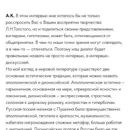
А.К.
В этом интервью мне хотелось бы не только
расспросить Вас о Вашем восприятии творчества
Л.Н.Толстого, но и поделиться своими представлениями,
взглядами, гипотезами, может быть, отличающимися от
общепринятых. В чем-то наши точки зрения могут совпадать,
а в чем-то — отличаться. Поэтому наш диалог будет
правильным назвать не просто интервью, а интервью-
дискуссией.
На мой взгляд, в мировой литературе существуют две
основные эстетические традиции, которые можно назвать
аполлонической и дионисийской. Аполлоническая эстетика –
гармоничная, основанная на мере, «прекрасной ясности» и
лаконизме, дионисийская – экспрессивная, страстная,
склонная к широкому размаху, контрастам и гиперболам.
Русская поэзия начиная с Пушкина была преимущественно
аполлонической, тяготела к краткости, музыкальности,
избегала нагромождения сложных метафор, больше работая
с интонацией. Дионисийских поэтов в России было не так