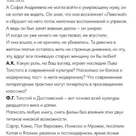
Толстого.
А Софья Андреевна не могла войти к умирающему мужу, он
не хотел ее видеть. Он знал, что она воскликнет «Левочка!»
и обрушит на него поток мелочных воспоминаний и упреков.
А ведь он был занят важным делом – он умирал.
И когда он уже ничего не чувствовал, ее впустили.
И она вошла, и не кричала, не убивалась. Та девочка в
желтом платье осталась жить на странице дневника, но эту,
эту, вдруг все понявшую старую женщину он бы любил!
А.К.
Какую роль, на Ваш взгляд, играет наследие Льва
Толстого в современной культуре? Насколько он близок к
модернизму, пост- и мета-модернизму? Что современные
литературные практики могут почерпнуть в произведениях
классика?
Ф.Г.
Толстой и Достоевский – вот основа всей культуры
двадцатого века и далее.
Написать любую книгу, снять фильм без влияния этих двух
титанов никакой возможности.
Сартр, Камю, Пол Верховен, Ионеско и Мрожек, писатели
Китая и Японии, реализм и постмодернизм, яркие ясные