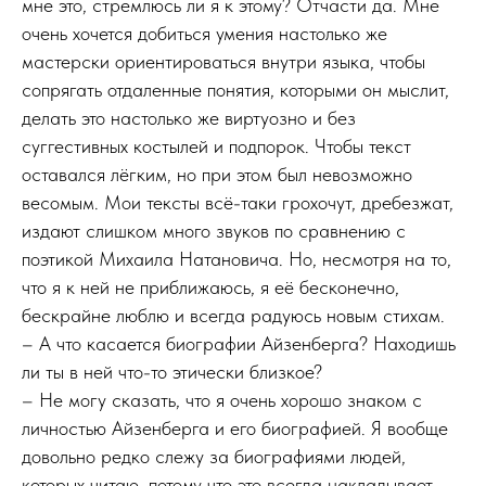
мне это, стремлюсь ли я к этому? Отчасти да. Мне
очень хочется добиться умения настолько же
мастерски ориентироваться внутри языка, чтобы
сопрягать отдаленные понятия, которыми он мыслит,
делать это настолько же виртуозно и без
суггестивных костылей и подпорок. Чтобы текст
оставался лёгким, но при этом был невозможно
весомым. Мои тексты всё-таки грохочут, дребезжат,
издают слишком много звуков по сравнению с
поэтикой Михаила Натановича. Но, несмотря на то,
что я к ней не приближаюсь, я её бесконечно,
бескрайне люблю и всегда радуюсь новым стихам.
– А что касается биографии Айзенберга? Находишь
ли ты в ней что-то этически близкое?
– Не могу сказать, что я очень хорошо знаком с
личностью Айзенберга и его биографией. Я вообще
довольно редко слежу за биографиями людей,
которых читаю, потому что это всегда накладывает