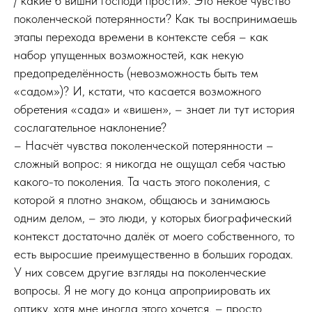
/ какие б вишни господи прости». Это некое чувство
поколенческой потерянности? Как ты воспринимаешь
этапы перехода времени в контексте себя – как
набор упущенных возможностей, как некую
предопределённость (невозможность быть тем
«садом»)? И, кстати, что касается возможного
обретения «сада» и «вишен», – знает ли тут история
сослагательное наклонение?
– Насчёт чувства поколенческой потерянности –
сложный вопрос: я никогда не ощущал себя частью
какого-то поколения. Та часть этого поколения, с
которой я плотно знаком, общаюсь и занимаюсь
одним делом, – это люди, у которых биографический
контекст достаточно далёк от моего собственного, то
есть выросшие преимущественно в больших городах.
У них совсем другие взгляды на поколенческие
вопросы. Я не могу до конца апроприировать их
оптику, хотя мне иногда этого хочется, – просто