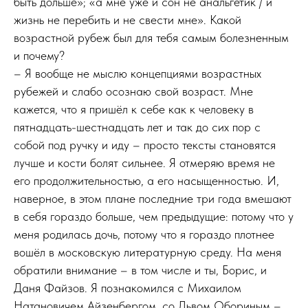
быть дольше»; «а мне уже и сон не анальгетик / и
жизнь не перебить и не свести мне». Какой
возрастной рубеж был для тебя самым болезненным
и почему?
– Я вообще не мыслю концепциями возрастных
рубежей и слабо осознаю свой возраст. Мне
кажется, что я пришёл к себе как к человеку в
пятнадцать-шестнадцать лет и так до сих пор с
собой под ручку и иду – просто тексты становятся
лучше и кости болят сильнее. Я отмеряю время не
его продолжительностью, а его насыщенностью. И,
наверное, в этом плане последние три года вмешают
в себя гораздо больше, чем предыдущие: потому что у
меня родилась дочь, потому что я гораздо плотнее
вошёл в московскую литературную среду. На меня
обратили внимание – в том числе и ты, Борис, и
Даня Файзов. Я познакомился с Михаилом
Натановичем Айзенбергом, со Львом Обориным –