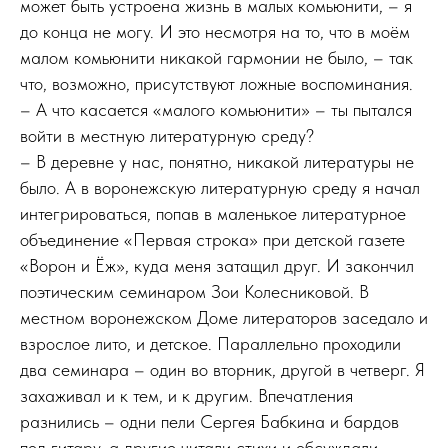
может быть устроена жизнь в малых комьюнити, – я
до конца не могу. И это несмотря на то, что в моём
малом комьюнити никакой гармонии не было, – так
что, возможно, присутствуют ложные воспоминания.
– А что касается «малого комьюнити» – ты пытался
войти в местную литературную среду?
– В деревне у нас, понятно, никакой литературы не
было. А в воронежскую литературную среду я начал
интегрироваться, попав в маленькое литературное
объединение «Первая строка» при детской газете
«Ворон и Ёж», куда меня затащил друг. И закончил
поэтическим семинаром Зои Колесниковой. В
местном воронежском Доме литераторов заседало и
взрослое лито, и детское. Параллельно проходили
два семинара – один во вторник, другой в четверг. Я
захаживал и к тем, и к другим. Впечатления
разнились – одни пели Сергея Бабкина и бардов
под гитару, а другие читали стихи и обсуждали