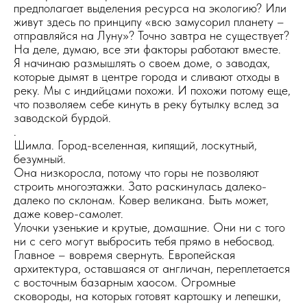
предполагает выделения ресурса на экологию? Или
живут здесь по принципу «всю замусорил планету –
отправляйся на Луну»? Точно завтра не существует?
На деле, думаю, все эти факторы работают вместе.
Я начинаю размышлять о своем доме, о заводах,
которые дымят в центре города и сливают отходы в
реку. Мы с индийцами похожи. И похожи потому еще,
что позволяем себе кинуть в реку бутылку вслед за
заводской бурдой.
.
Шимла. Город-вселенная, кипящий, лоскутный,
безумный.
Она низкоросла, потому что горы не позволяют
строить многоэтажки. Зато раскинулась далеко-
далеко по склонам. Ковер великана. Быть может,
даже ковер-самолет.
Улочки узенькие и крутые, домашние. Они ни с того
ни с сего могут выбросить тебя прямо в небосвод.
Главное – вовремя свернуть. Европейская
архитектура, оставшаяся от англичан, переплетается
с восточным базарным хаосом. Огромные
сковороды, на которых готовят картошку и лепешки,