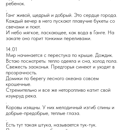
ребенок.
.
Ганг живой, щедрый и добрый. Это сердце города.
Каждый вечер в него пускают плавучие букеты со
свечами и поют.
И небо мягкое, ласкающее, как вода в Ганге. На
закате оно горит тонкими переливами.
14.01
Мир начинается с перестука по крыше. Дождик.
Встаю посмотреть: тепло одеяла и сна, холод пола.
Свежесть заоконья. Предгорья синеют и уходят в
прозрачность.
Домики по берегу лесного океана совсем
крошечные.
Стремительно и все же неторопливо катит свой
изумруд река.
.
Коровы изящны. У них мелодичный изгиб спины и
добрые-предобрые, теплые глаза.
.
Есть тут такая штука, называется тук-тук.