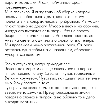
дороги мартышки. Люди, пойманные среди
повседневности.
Мне тоскливо. Я вижу грязь, об уборке которой
некому позаботиться. Дома, которые некому
подлатать и в которых некому прибраться. Из машин
плюют прямо на дорогу. Мусор в лесу и на обочине;
иногда его пытаются есть звери. Это не просто
безразличие. Это бедность. Уже девятнадцать лет
живу на свете, а ощутила это слово только теперь.
Мы проезжаем мимо загаженной реки. От реки
осталась одна табличка с названием, обросшая
мусорными пакетами.
.
Тоска отпускает, когда приходит лес.
Зелень как море, и солнце сквозь нее на дороге
пляшет словно по дну. Стволы тянутся, горделивые.
Ветки – кружевом. Чувствую, как дышит этот зеленый
мир. Хочу попасть в такт.
Тут прячутся незнакомые странные существа, не то
звери, не то демоны. Предупреждающие знаки
говорят о слонах и тиграх, а на обочину то и дело
выходят мартышки.