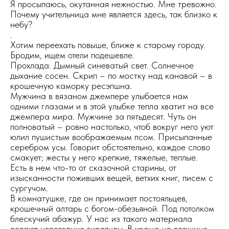
Я просыпаюсь, окутанная нежностью. Мне тревожно.
Почему учительница мне является здесь, так близко к
небу?
.
Хотим переехать повыше, ближе к старому городу.
Бродим, ищем отели подешевле.
Прохлада. Дымный синеватый свет. Солнечное
дыхание сосен. Скрип – по мостку над канавой – в
крошечную каморку ресэпшна.
Мужчина в вязаном джемпере улыбается нам
одними глазами и в этой улыбке тепла хватит на все
джемпера мира. Мужчине за пятьдесят. Чуть он
полноватый – ровно настолько, чтоб вокруг него уют
юлил пушистым воображаемым псом. Присыпанные
серебром усы. Говорит обстоятельно, каждое слово
смакует; жесты у него крепкие, тяжелые, теплые.
Есть в нем что-то от сказочной старины, от
изысканности поживших вещей, ветхих книг, писем с
сургучом.
В комнатушке, где он принимает постояльцев,
крошечный алтарь с богом-обезьяной. Под потолком
блескучий абажур. У нас из такого материала
делают новогодние гирлянды. В храме на вершине