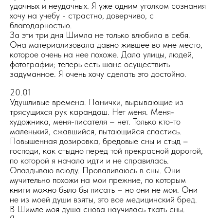
удачных и неудачных. Я уже одним уголком сознания
хочу на учебу - страстно, доверчиво, с
благодарностью.
За эти три дня Шимла не только влюбила в себя.
Она материализовала давно жившее во мне место,
которое очень на нее похоже. Дала улицы, людей,
фотографии; теперь есть шанс осуществить
задуманное. Я очень хочу сделать это достойно.
20.01
Удушливые времена. Панички, вырывающие из
трясущихся рук карандаш. Нет меня. Меня-
художника, меня-писателя – нет. Только кто-то
маленький, сжавшийся, пытающийся спастись.
Повышенная дозировка, бредовые сны и стыд –
господи, как стыдно перед той прекрасной дорогой,
по которой я начала идти и не справилась.
Опаздываю всюду. Проваливаюсь в сны. Они
мучительно похожи на мои прежние, по которым
книги можно было бы писать – но они не мои. Они
не из моей души взяты, это все медицинский бред.
В Шимле моя душа снова научилась ткать сны.