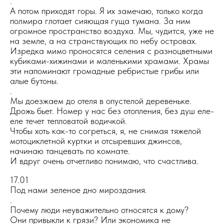
.
А потом приходят горы. Я их замечаю, только когда
полмира глотает сияющая гуща тумана. За ним
огромное пространство воздуха. Мы, чудится, уже не
на земле, а на странствующих по небу островах.
Изредка мимо проносятся селения с разноцветными
кубиками-хижинами и маленькими храмами. Храмы
эти напоминают громадные ребристые грибы или
алые бутоны.
.
Мы доезжаем до отеля в опустелой деревеньке.
Дрожь бьет. Номер у нас без отопления, без душ еле-
еле течет тепловатой водичкой.
Чтобы хоть как-то согреться, я, не снимая тяжелой
мотоциклетной куртки и отсыревших джинсов,
начинаю танцевать по комнате.
И вдруг очень отчетливо понимаю, что счастлива.
17.01
Под нами зеленое дно мироздания.
.
Почему люди неуважительно относятся к дому?
Они привыкли к грязи? Или экономика не