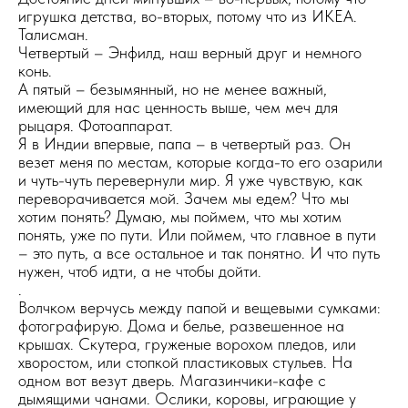
игрушка детства, во-вторых, потому что из ИКЕА.
Талисман.
Четвертый – Энфилд, наш верный друг и немного
конь.
А пятый – безымянный, но не менее важный,
имеющий для нас ценность выше, чем меч для
рыцаря. Фотоаппарат.
Я в Индии впервые, папа – в четвертый раз. Он
везет меня по местам, которые когда-то его озарили
и чуть-чуть перевернули мир. Я уже чувствую, как
переворачивается мой. Зачем мы едем? Что мы
хотим понять? Думаю, мы поймем, что мы хотим
понять, уже по пути. Или поймем, что главное в пути
– это путь, а все остальное и так понятно. И что путь
нужен, чтоб идти, а не чтобы дойти.
.
Волчком верчусь между папой и вещевыми сумками:
фотографирую. Дома и белье, развешенное на
крышах. Скутера, груженые ворохом пледов, или
хворостом, или стопкой пластиковых стульев. На
одном вот везут дверь. Магазинчики-кафе с
дымящими чанами. Ослики, коровы, играющие у