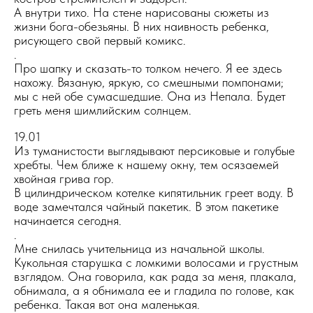
А внутри тихо. На стене нарисованы сюжеты из
жизни бога-обезьяны. В них наивность ребенка,
рисующего свой первый комикс.
.
Про шапку и сказать-то толком нечего. Я ее здесь
нахожу. Вязаную, яркую, со смешными помпонами;
мы с ней обе сумасшедшие. Она из Непала. Будет
греть меня шимлийским солнцем.
19.01
Из туманистости выглядывают персиковые и голубые
хребты. Чем ближе к нашему окну, тем осязаемей
хвойная грива гор.
В цилиндрическом котелке кипятильник греет воду. В
воде замечтался чайный пакетик. В этом пакетике
начинается сегодня.
.
Мне снилась учительница из начальной школы.
Кукольная старушка с ломкими волосами и грустным
взглядом. Она говорила, как рада за меня, плакала,
обнимала, а я обнимала ее и гладила по голове, как
ребенка. Такая вот она маленькая.