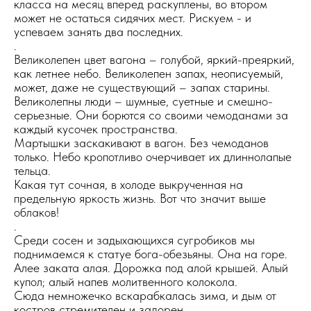
класса на месяц вперед раскуплены, во втором
может не остаться сидячих мест. Рискуем - и
успеваем занять два последних.
.
Великолепен цвет вагона – голубой, яркий-преяркий,
как летнее небо. Великолепен запах, неописуемый,
может, даже не существующий – запах старины.
Великолепны люди – шумные, суетные и смешно-
серьезные. Они борются со своими чемоданами за
каждый кусочек пространства.
Мартышки заскакивают в вагон. Без чемоданов
только. Небо кропотливо очерчивает их длиннолапые
тельца.
Какая тут сочная, в холоде выкрученная на
предельную яркость жизнь. Вот что значит выше
облаков!
.
Среди сосен и задыхающихся сугробиков мы
поднимаемся к статуе бога-обезьяны. Она на горе.
Алее заката алая. Дорожка под алой крышей. Алый
купол; алый напев молитвенного колокола.
Сюда немножечко вскарабкалась зима, и дым от
костров стремителен и задорен.