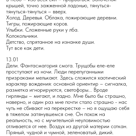
крышей, точно зажженной ладонью, тянуться-
тянуться-тянуться – вверх.
Холод. Деревья. Облака, пожирающие деревни.
Тигры, пожирающие коров.
Улыбки. Сложенные руки у лба.
Колокольчики.
Детство, спрятанное на изнанке души.
Тут все как дети.
13.01
Дели. Фантасмагория смога. Трущобы еле-еле
проступают из ночи. Люди перепуганными
призраками мелькают. Здесь сложился хаотический
характер вождения: основной ориентир – сигналка,
разметка игнорируются, светофоры... Вроде
гирлянды – мигают, и ладно. Мне было бы страшно,
наверно, и один раз мне почти стало страшно - нас
чуть не сбивают на перекрестке – но я ощущаю себя
в тяжелом затянувшемся сне. Он похож на
реальность, но с мучительной неуловимостью
отливается от нее. Воздух из другой материи соткан.
Пряный, чудной и чумной, зеленоватый, дикий.