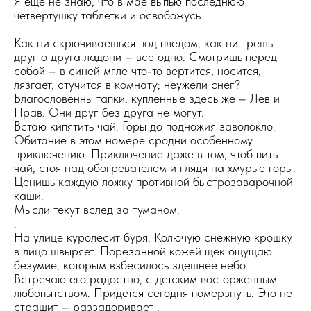
Я еще не знаю, что в мае выпью последнюю
четвертушку таблетки и освобожусь.
.
Как ни скрючиваешься под пледом, как ни трешь
друг о друга ладони – все одно. Смотришь перед
собой – в синей мгле что-то вертится, носится,
лязгает, стучится в комнату; неужели снег?
Благословенны тапки, купленные здесь же – Лев и
Прав. Они друг без друга не могут.
Встаю кипятить чай. Горы до подножия заволокло.
Обитание в этом номере сродни особенному
приключению. Приключение даже в том, чтоб пить
чай, стоя над обогревателем и глядя на хмурые горы.
Ценишь каждую ложку противной быстрозаварочной
каши.
Мысли текут вслед за туманом.
.
На улице куролесит буря. Колючую снежную крошку
в лицо швыряет. Порезанной кожей щек ощущаю
безумие, которым взбесилось здешнее небо.
Встречаю его радостно, с детским восторженным
любопытством. Придется сегодня померзнуть. Это не
страшит – раззадоривает .