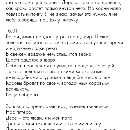
статую лежащей коровы. Дерево, такое же древнее,
как храм, растет прямо внутри него. На корни надо
повязать ниточку. Я не знаю, зачем это нужно; я не
люблю обряды, но… Вяжу ниточку.
16.01
Белая дымка рождает утро, город, мир. Нежно-
зеленая, облитая светом, стремительно уносит время
и надувные лодки река.
В свежем воздухе нем слышится весна.
Шестнадцатое января.
Собаки проносятся по улицам; продавцы овощей
толкают тележки с гигантскими морковками,
ежеподобными огурцами и еще бог весть с чем.
Коровы бродят по своим загадочным коровьим
делишкам.
Вещи собраны.
.
Запоздало представлю нас, путешественников.
Нас пятеро.
Двое – это люди, я и мой папа.
Третья – моя тряпичная мышь по имени Тиу.
Достояние дней минувших – во-первых, потому что