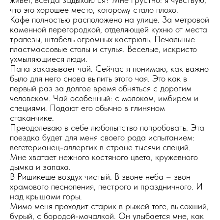
что это хорошее место, которому стало плохо.
Кафе полностью расположено на улице. За метровой
каменной перегородкой, отделяющей кухню от места
трапезы, штабель огромных кастрюль. Печальные
пластмассовые столы и стулья. Веселые, искристо
ухмыляющиеся люди.
Папа заказывает чай. Сейчас я понимаю, как важно
было для него снова выпить этого чая. Это как в
первый раз за долгое время обняться с дорогим
человеком. Чай особенный: с молоком, имбирем и
специями. Подают его обычно в глиняном
стаканчике.
Преодолеваю в себе любопытство попробовать. Эта
поездка будет для меня своего рода испытанием:
вегетерианец-аллергик в стране тысячи специй.
Мне хватает нежного костяного цвета, кружевного
дымка и запаха.
В Ришикеше воздух чистый. В звоне неба – звон
храмового песнопения, пестрого и праздничного. И
над крышами горы.
Мимо меня проходит старик в рыжей тоге, высохший,
бурый, с бородой-мочалкой. Он улыбается мне, как