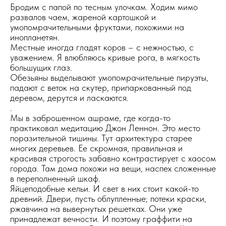
Бродим с папой по тесным улочкам. Ходим мимо
развалов чаем, жареной картошкой и
умопомрачительными фруктами, похожими на
инопланетян.
Местные иногда гладят коров – с нежностью, с
уважением. Я влюбляюсь кривые рога, в мягкость
большущих глаз.
Обезьяны выделывают умопомрачительные пируэты,
падают с веток на скутер, припаркованный под
деревом, дерутся и ласкаются.
.
Мы в заброшенном ашраме, где когда-то
практиковал медитацию Джон Леннон. Это место
поразительной тишины. Тут архитектура старее
многих деревьев. Ее скромная, правильная и
красивая строгость забавно контрастирует с хаосом
города. Там дома похожи на вещи, наспех сложенные
в переполненный шкаф.
Яйцеподобные кельи. И свет в них стоит какой-то
древний. Двери, пусть облупленные; потеки краски,
ржавчина на вывернутых решетках. Они уже
принадлежат вечности. И поэтому граффити на