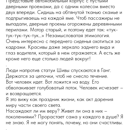
Представьте автомобильный корпус с пустыми
дверными проемами, да с одним колесом вместо
двух впереди. Сидишь на обтянутой тканью скамье и
подпрыгиваешь на каждой яме. Чтоб пассажиры не
выпадали, дверные проемы огорожены деревянными
перилами. Мотор старый, и поэтому едет так: «тук-
тук-тук-тук-тук…» Незамысловатая этимология.
Очень интересно с переднего сиденья охотиться за
кадрами. Красивы даже зеркало заднего вида и
глаз водителя, который в нем отражается. А есть же
кроме него еще столько людей вокруг!
.
Люди напротив статуи Шивы спускаются в Ганг.
Держатся за цепочки, чтоб не снесло течение.
Вот человек идет. Вот ложится на воду. Его
обволакивает голубоватый поток. Человек исчезает –
и возвращается.
Я это вижу как праздник жизни, как акт дарения
миру части своего света.
Насаждают ли им веру? Живет ли она в них –
поколениями? Прорастает сама у каждого в душе? Я
не знаю. Я не могу понять, почему, но они счастливы.
.