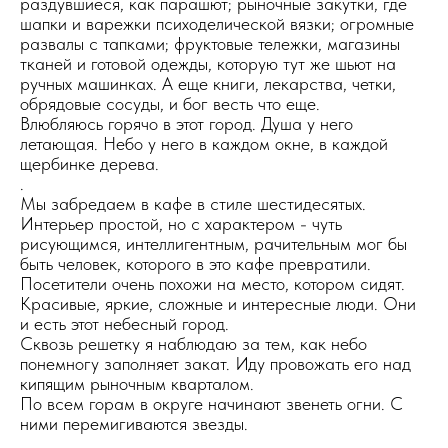
раздувшиеся, как парашют; рыночные закутки, где
шапки и варежки психоделической вязки; огромные
развалы с тапками; фруктовые тележки, магазины
тканей и готовой одежды, которую тут же шьют на
ручных машинках. А еще книги, лекарства, четки,
обрядовые сосуды, и бог весть что еще.
Влюбляюсь горячо в этот город. Душа у него
летающая. Небо у него в каждом окне, в каждой
щербинке дерева.
.
Мы забредаем в кафе в стиле шестидесятых.
Интерьер простой, но с характером - чуть
рисующимся, интеллигентным, рачительным мог бы
быть человек, которого в это кафе превратили.
Посетители очень похожи на место, котором сидят.
Красивые, яркие, сложные и интересные люди. Они
и есть этот небесный город.
Сквозь решетку я наблюдаю за тем, как небо
понемногу заполняет закат. Иду провожать его над
кипящим рыночным кварталом.
По всем горам в округе начинают звенеть огни. С
ними перемигиваются звезды.