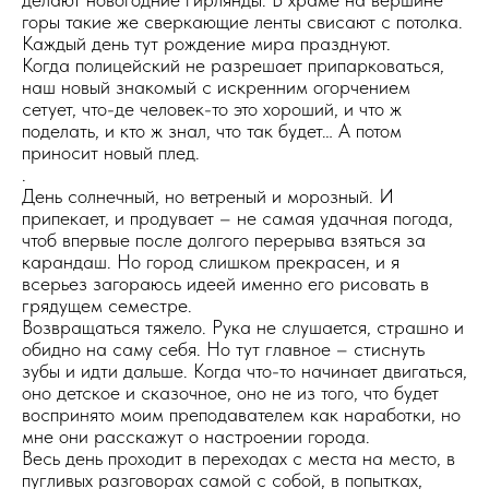
горы такие же сверкающие ленты свисают с потолка.
Каждый день тут рождение мира празднуют.
Когда полицейский не разрешает припарковаться,
наш новый знакомый с искренним огорчением
сетует, что-де человек-то это хороший, и что ж
поделать, и кто ж знал, что так будет… А потом
приносит новый плед.
.
День солнечный, но ветреный и морозный. И
припекает, и продувает – не самая удачная погода,
чтоб впервые после долгого перерыва взяться за
карандаш. Но город слишком прекрасен, и я
всерьез загораюсь идеей именно его рисовать в
грядущем семестре.
Возвращаться тяжело. Рука не слушается, страшно и
обидно на саму себя. Но тут главное – стиснуть
зубы и идти дальше. Когда что-то начинает двигаться,
оно детское и сказочное, оно не из того, что будет
воспринято моим преподавателем как наработки, но
мне они расскажут о настроении города.
Весь день проходит в переходах с места на место, в
пугливых разговорах самой с собой, в попытках,