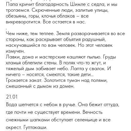
Папа кричит благодарность Шимле с седла, и мы
трогаемся. Скрюченные люди, залитые улицы,
обезьяны, горы, клочья облаков – все
вихреворотится. Все остается в нас.
.
Чем ниже, тем теплее. Земля разворачивается во все
стороны, как раскрывает объятия радушный,
наскучавшийся по вам человек. Но этот человек
измучен.
Лавки, дома и мастерские кашляют пылью. Груды
хламья облепили стены. В полях что-то жгут, и
тяжелый дым забивает небо. Лапта у свалок. И
ничего – носятся, смеются, такие дети…
Грохается закат. Золотится туман над полями,
смешанный с дымом из домен.
21.01
Вода шепчется с небом в ручье. Она бежит оттуда,
где почти не существует времени. Вечность
снежными шапками обступает селеньице и все
окрест. Гуптакаши.