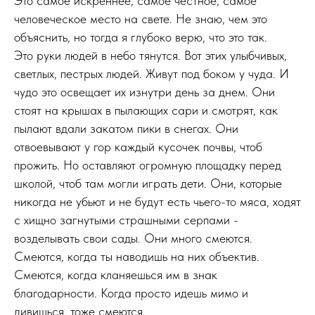
Это самое искреннее, самое честное, самое
человеческое место на свете. Не знаю, чем это
объяснить, но тогда я глубоко верю, что это так.
Это руки людей в небо тянутся. Вот этих улыбчивых,
светлых, пестрых людей. Живут под боком у чуда. И
чудо это освещает их изнутри день за днем. Они
стоят на крышах в пылающих сари и смотрят, как
пылают вдали закатом пики в снегах. Они
отвоевывают у гор каждый кусочек почвы, чтоб
прожить. Но оставляют огромную площадку перед
школой, чтоб там могли играть дети. Они, которые
никогда не убьют и не будут есть чьего-то мяса, ходят
с хищно загнутыми страшными серпами -
возделывать свои сады. Они много смеются.
Смеются, когда ты наводишь на них объектив.
Смеются, когда кланяешься им в знак
благодарности. Когда просто идешь мимо и
дивишься, тоже смеются.