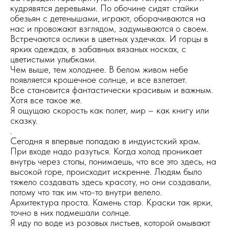
кудрявятся деревьями. По обочине сидят стайки
обезьян с детенышами, играют, оборачиваются на
нас и провожают взглядом, задумываются о своем.
Встречаются ослики в цветных уздечках. И горцы в
ярких одеждах, в забавных вязаных носках, с
цветистыми улыбками.
Чем выше, тем холоднее. В белом живом небе
появляется крошечное солнце, и все взлетает.
Все становится фантастически красивым и важным.
Хотя все такое же.
Я ощущаю скорость как полет, мир – как книгу или
сказку.
.
Сегодня я впервые попадаю в индуистский храм.
При входе надо разуться. Когда холод проникает
внутрь через стопы, понимаешь, что все это здесь, на
высокой горе, происходит искренне. Людям было
тяжело создавать здесь красоту, но они создавали,
потому что так им что-то внутри велело.
Архитектура проста. Камень стар. Краски так ярки,
точно в них подмешали солнце.
Я иду по воде из розовых листьев, которой омывают