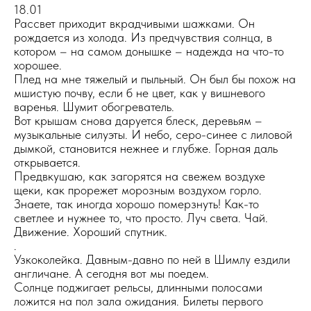
18.01
Рассвет приходит вкрадчивыми шажками. Он
рождается из холода. Из предчувствия солнца, в
котором – на самом донышке – надежда на что-то
хорошее.
Плед на мне тяжелый и пыльный. Он был бы похож на
мшистую почву, если б не цвет, как у вишневого
варенья. Шумит обогреватель.
Вот крышам снова даруется блеск, деревьям –
музыкальные силуэты. И небо, серо-синее с лиловой
дымкой, становится нежнее и глубже. Горная даль
открывается.
Предвкушаю, как загорятся на свежем воздухе
щеки, как прорежет морозным воздухом горло.
Знаете, так иногда хорошо померзнуть! Как-то
светлее и нужнее то, что просто. Луч света. Чай.
Движение. Хороший спутник.
.
Узкоколейка. Давным-давно по ней в Шимлу ездили
англичане. А сегодня вот мы поедем.
Солнце поджигает рельсы, длинными полосами
ложится на пол зала ожидания. Билеты первого