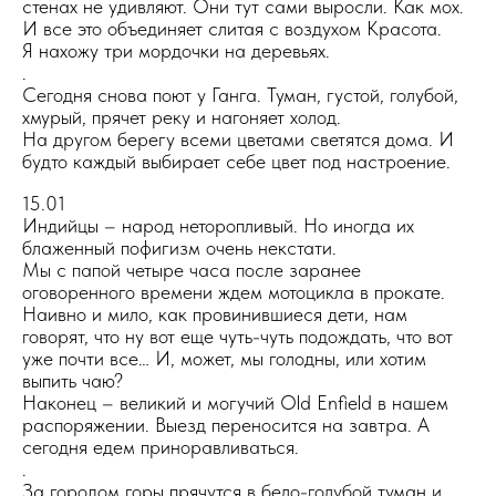
стенах не удивляют. Они тут сами выросли. Как мох.
И все это объединяет слитая с воздухом Красота.
Я нахожу три мордочки на деревьях.
.
Сегодня снова поют у Ганга. Туман, густой, голубой,
хмурый, прячет реку и нагоняет холод.
На другом берегу всеми цветами светятся дома. И
будто каждый выбирает себе цвет под настроение.
15.01
Индийцы – народ неторопливый. Но иногда их
блаженный пофигизм очень некстати.
Мы с папой четыре часа после заранее
оговоренного времени ждем мотоцикла в прокате.
Наивно и мило, как провинившиеся дети, нам
говорят, что ну вот еще чуть-чуть подождать, что вот
уже почти все… И, может, мы голодны, или хотим
выпить чаю?
Наконец – великий и могучий Old Enfield в нашем
распоряжении. Выезд переносится на завтра. А
сегодня едем приноравливаться.
.
За городом горы прячутся в бело-голубой туман и