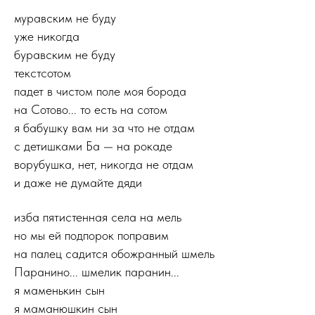
муравским не буду
уже никогда
буравским не буду
текстсотом
падет в чистом поле моя борода
на Сотово... то есть на сотом
я бабушку вам ни за что не отдам
с детишками Ба — на рокаде
ворубушка, нет, никогда не отдам
и даже не думайте дяди
изба пятистенная села на мель
но мы ей подпорок поправим
на палец садится обожранный шмель
Паранино... шмелик паранин...
я маменькин сын
я маманюшкин сын