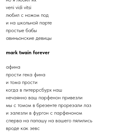
veni vidi vitsi
любил c ножом под
и на школьной парте
простые бабы
авиньонские девицы
mark twain forever
афина
прости гека фина
и тома прости
когда в питеррсбурх наш
нечаянно ваш парфенон привезли
мы с томом в брезенте прорезали лаз
и залезли в фургон с парфеноном
сперва на папашу на вашего пялились
вроде как зевс