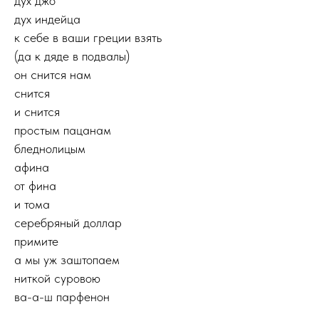
дух джо
дух индейца
к себе в ваши греции взять
(да к дяде в подвалы)
он снится нам
снится
и снится
простым пацанам
бледнолицым
афина
от фина
и тома
серебряный доллар
примите
а мы уж заштопаем
ниткой суровою
ва-а-ш парфенон