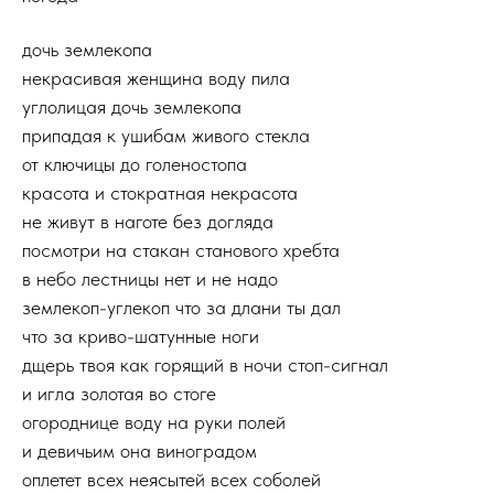
дочь землекопа
некрасивая женщина воду пила
углолицая дочь землекопа
припадая к ушибам живого стекла
от ключицы до голеностопа
красота и стократная некрасота
не живут в наготе без догляда
посмотри на стакан станового хребта
в небо лестницы нет и не надо
землекоп-углекоп что за длани ты дал
что за криво-шатунные ноги
дщерь твоя как горящий в ночи стоп-сигнал
и игла золотая во стоге
огороднице воду на руки полей
и девичьим она виноградом
оплетет всех неясытей всех соболей