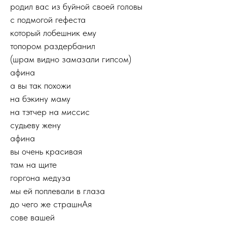
родил вас из буйной своей головы
с подмогой гефеста
который лобешник ему
топором раздербанил
(шрам видно замазали гипсом)
афина
а вы так похожи
на бэкину маму
на тэтчер на миссис
судьеву жену
афина
вы очень красивая
там на щите
горгона медуза
мы ей поплевали в глаза
до чего же страшнАя
сове вашей