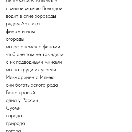
ах мама моя Калевала
с милой мамою Вологдой
водит в огне хороводы
рядом Арктика
финам и нам
огороды
мы останемся с финами
чтоб оне там не трындели
с их подводными минами
мы на груди их угрели
Ильмаринен с Ильею
они богатырского рода
Боже правый
одна у России
Суоми
порода
природа
погода