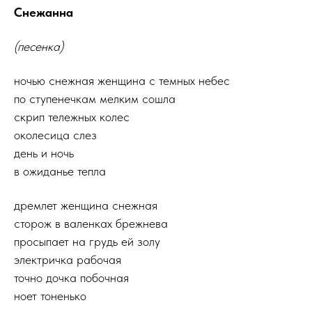
Снежанна
(песенка)
ночью снежная женщина с темных небес
по ступенечкам мелким сошла
скрип тележных колес
околесица слез
день и ночь
в ожиданье тепла
дремлет женщина снежная
сторож в валенках брежнева
просыпает на грудь ей золу
электричка рабочая
точно дочка побочная
ноет тоненько