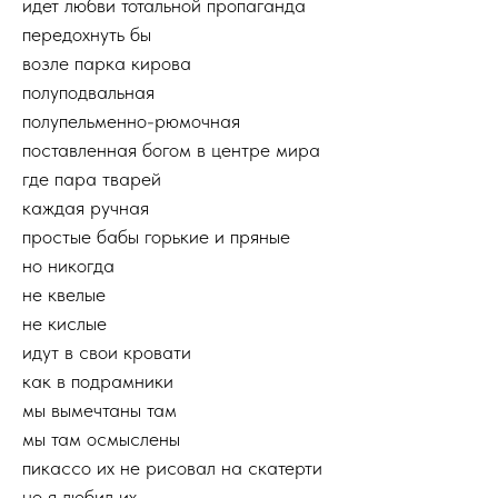
идет любви тотальной пропаганда
передохнуть бы
возле парка кирова
полуподвальная
полупельменно-рюмочная
поставленная богом в центре мира
где пара тварей
каждая ручная
простые бабы горькие и пряные
но никогда
не квелые
не кислые
идут в свои кровати
как в подрамники
мы вымечтаны там
мы там осмыслены
пикассо их не рисовал на скатерти
но я любил их