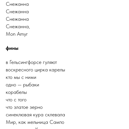
Снежанна
Снежанна
Снежанна
Снежанна,
Mon Amyr
фины
в Гельсингфорсе гуляют
воскресного цирка карелы
кто мы с ними
одно — рыбаки
корабелы
что с того
что златое зерно
синеклювая кура склевала
Мир, как мельница Сампо