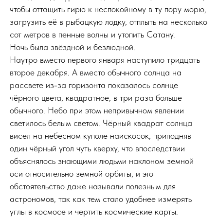
чтобы оттащить гирю к неспокойному в ту пору морю,
загрузить её в рыбацкую лодку, отплыть на несколько
сот метров в пенные волны и утопить Сатану.
Ночь была звёздной и безлюдной.
Наутро вместо первого января наступило тридцать
второе декабря. А вместо обычного солнца на
рассвете из-за горизонта показалось солнце
чёрного цвета, квадратное, в три раза больше
обычного. Небо при этом непривычном явлении
светилось белым светом. Чёрный квадрат солнца
висел на небесном куполе наискосок, приподняв
один чёрный угол чуть кверху, что впоследствии
объяснялось знающими людьми наклоном земной
оси относительно земной орбиты, и это
обстоятельство даже называли полезным для
астрономов, так как тем стало удобнее измерять
углы в космосе и чертить космические карты.