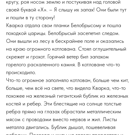
кругу, роя носом землю и постукивая над головой
своей буквой «Х». – Я слышу их запах! Они были тут
и пошли в ту сторону!
Кварка отдала свои планки Белобрысому и пошла
походкой царицы. Белобрысый засепетил следом.
Они вышли из лесу в бескрайнее поле и оказались
на краю огромного котлована. Стоял оглушительный
скрежет и грохот. Горячий ветер бил запахом
горелого раскаленного камня. В котловане что-то
происходило.
Что-то огромное заполняло котлован, больше чем кит,
больше, чем всё на свете, что видела Кварка, что-то
похожее на железный гигантский бублик из железных
костей и ребер. Эти блестящие на солнце толстые
ребра прямо на глазах обрастали металлическим
мясом с проводами вместо нервов и жил. Листы
металла двигались. Бублик дышал, пошевеливая
ребрами. Провода и жилы на глазах прорастали и