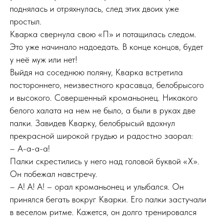
поднялась и отряхнулась, след этих двоих уже
простыл.
Кварка свернула свою «П» и потащилась следом.
Это уже начинало надоедать. В конце концов, будет
у неё муж или нет!
Выйдя на соседнюю поляну, Кварка встретила
постороннего, неизвестного красавца, белобрысого
и высокого. Совершенный кроманьонец. Никакого
белого халата на нем не было, а были в руках две
палки. Завидев Кварку, белобрысый вдохнул
прекрасной широкой грудью и радостно заорал:
– А-а-а-а!
Палки скрестились у него над головой буквой «Х».
Он побежал навстречу.
– А! А! А! – орал кроманьонец и улыбался. Он
принялся бегать вокруг Кварки. Его палки застучали
в веселом ритме. Кажется, он долго тренировался