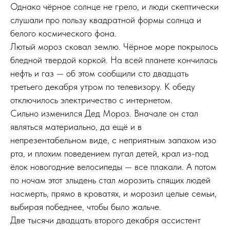
Однако чёрное солнце не грело, и люди скептически
слушали про пользу квадратной формы солнца и
белого космического фона.
Лютый мороз сковал землю. Чёрное море покрылось
бледной твердой коркой. На всей планете кончилась
нефть и газ — об этом сообщили сто двадцать
третьего декабря утром по телевизору. К обеду
отключилось электричество с интернетом.
Сильно изменился Дед Мороз. Вначале он стал
являться материально, да ещё и в
непрезентабельном виде, с неприятным запахом изо
рта, и плохим поведением пугал детей, крал из-под
ёлок новогодние велосипеды — все плакали. А потом
по ночам этот злыдень стал морозить спящих людей
насмерть, прямо в кроватях, и морозил целые семьи,
выбирая победнее, чтобы было жальче.
Две тысячи двадцать второго декабря ассистент