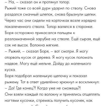
– На, – сказал он и протянул топор.
Рыжий тоже со всей дури ударил по стволу. Снова
раздался смачный шлепок, снова брызнули щепки.
Через час они сидели на корточках возле изрядно
покалеченного ствола. Топор валялся в сторонке.
Боря осторожно прикасался пальцем к
разлохмаченной зарубке на стволе. Ещё сырая, ещё
сок не высох. Волокна мягкие.
– Рыжий, – сказал Боря, – вот смотри. Я могу
оторвать кусок от дерева. Я могу кусок поломать
надвое. Могу ещё мельче. Дойду до маленького
куска.
Боря подобрал маленькую щепочку и показал
рыжему. Тот в ответ удивлённо хрюкнул и воскликнул:
– Да! Где конец?! Когда уже не сможешь?!
Они взяли каждый по волокну и принялись отщеплять
ногтями кусочки, стремясь получить кусочек, как