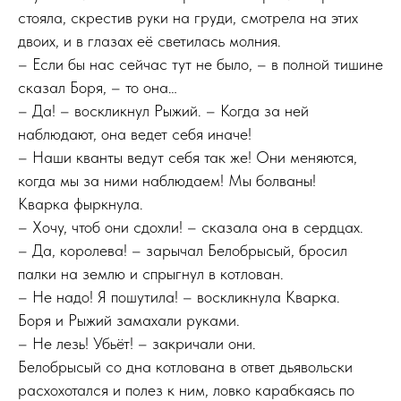
стояла, скрестив руки на груди, смотрела на этих
двоих, и в глазах её светилась молния.
– Если бы нас сейчас тут не было, – в полной тишине
сказал Боря, – то она…
– Да! – воскликнул Рыжий. – Когда за ней
наблюдают, она ведет себя иначе!
– Наши кванты ведут себя так же! Они меняются,
когда мы за ними наблюдаем! Мы болваны!
Кварка фыркнула.
– Хочу, чтоб они сдохли! – сказала она в сердцах.
– Да, королева! – зарычал Белобрысый, бросил
палки на землю и спрыгнул в котлован.
– Не надо! Я пошутила! – воскликнула Кварка.
Боря и Рыжий замахали руками.
– Не лезь! Убьёт! – закричали они.
Белобрысый со дна котлована в ответ дьявольски
расхохотался и полез к ним, ловко карабкаясь по