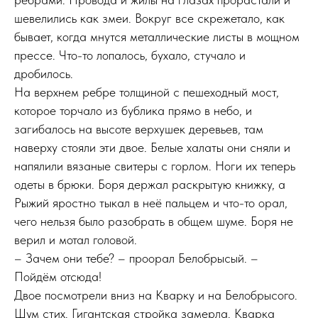
шевелились как змеи. Вокруг все скрежетало, как
бывает, когда мнутся металлические листы в мощном
прессе. Что-то лопалось, бухало, стучало и
дробилось.
На верхнем ребре толщиной с пешеходный мост,
которое торчало из бублика прямо в небо, и
загибалось на высоте верхушек деревьев, там
наверху стояли эти двое. Белые халаты они сняли и
напялили вязаные свитеры с горлом. Ноги их теперь
одеты в брюки. Боря держал раскрытую книжку, а
Рыжий яростно тыкал в неё пальцем и что-то орал,
чего нельзя было разобрать в общем шуме. Боря не
верил и мотал головой.
– Зачем они тебе? – проорал Белобрысый. –
Пойдём отсюда!
Двое посмотрели вниз на Кварку и на Белобрысого.
Шум стих. Гигантская стройка замерла. Кварка