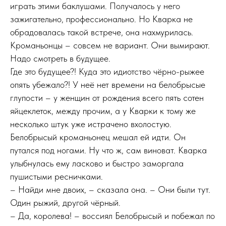
играть этими баклушами. Получалось у него
зажигательно, профессионально. Но Кварка не
обрадовалась такой встрече, она нахмурилась.
Кроманьонцы – совсем не вариант. Они вымирают.
Надо смотреть в будущее.
Где это будущее?! Куда это идиотство чёрно-рыжее
опять убежало?! У неё нет времени на белобрысые
глупости – у женщин от рождения всего пять сотен
яйцеклеток, между прочим, а у Кварки к тому же
несколько штук уже истрачено вхолостую.
Белобрысый кроманьонец мешал ей идти. Он
путался под ногами. Ну что ж, сам виноват. Кварка
улыбнулась ему ласково и быстро заморгала
пушистыми ресничками.
– Найди мне двоих, – сказала она. – Они были тут.
Один рыжий, другой чёрный.
– Да, королева! – воссиял Белобрысый и побежал по