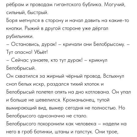
рёбрам и проводам гигантского бублика. Могучий,
сильный, быстрый.
Боря метнулся в сторону и начал давить на какие-то
кнопки. Рыжий в другой стороне уже дёргал
рубильники.
– Остановись, дурак! – кричали они Белобрысому. –
Тут опасно! Убьёт!
– Сейчас узнаете, кто тут дурак! – крикнул
Белобрысый.
Он схватился за жирный чёрный провод. Вспыхнул
сноп белых искр, раздался тихий хлопок и
Белобрысый полетел опять на дно котлована. Он упал
и больше не шевелился. Кроманьонец, тупой
вымирающий вид, вымер сегодня не полностью. Но
Белобрысого однозначно не стало.
Белобрысого похоронили как человека – надели на
него в гроб ботинки, штаны и галстук. Они трое,