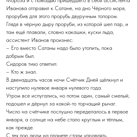
Мороза и с помощью пришедшего в себя ассистента
Иванова отправил к Сатане, на дно Чёрного моря,
прорубив для этого прорубь двуручным топором.
Глядя в чёрную дыру проруби, из которой шел пар, и
там ещё плавали, словно какашки, куски льда,
ассистент Иванов произнес:
– Его вместо Сатаны надо было утопить, пока
добрым был.
Сидоров тихо ответил:
– Кто ж знал.
В двенадцать часов ночи Счётчик Дней щёлкнул и
наступило нулевое января нулевого года.
Утром все испугались, но потом один, самый смелый,
подошел и дёрнул за какой-то торчащий рычаг.
Число на счётчике послушно переделалось в первое
января, а солнце на небе стало круглым и тёплым,
как прежде.
С тех пор люди на планете стали управлять