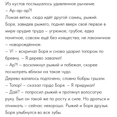
Из кустов послышалось удивленное рычание.
– Ар-ар-ар?!
Ломая ветки, сюда идёт другой самец, рыжий.
Боря, завидев рыжего, поднял вверх своё первое в
мире орудие труда – угрюмое, грубое, едва
понятное, совсем ещё без изящества, не лаконичное
– новорождённое.
– У! – вскричал Боря и снова ударил топором по
бревну. – Я дерево завалил!
– Ар?! – воскликнул рыжий и побежал, скорее
посмотреть вблизи на такое чудо.
Дерево валялось подточено, словно бобры грызли.
– Топор! – сказал гордо Боря. – Я придумал!
– Дай? – попросил рыжий и протянул волосатую
руку. Был он такой же по росту и силе. Но драться и
отнимать – сейчас нехорошо. Рыжий и Боря друзья.
Боря улыбнулся во все зубы.