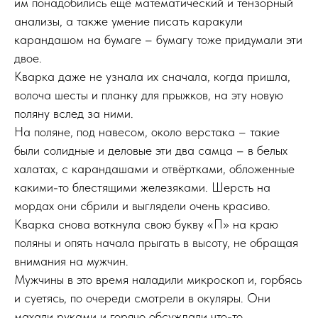
им понадобились ещё математический и тензорный
анализы, а также умение писать каракули
карандашом на бумаге – бумагу тоже придумали эти
двое.
Кварка даже не узнала их сначала, когда пришла,
волоча шесты и планку для прыжков, на эту новую
поляну вслед за ними.
На поляне, под навесом, около верстака – такие
были солидные и деловые эти два самца – в белых
халатах, с карандашами и отвёртками, обложенные
какими-то блестящими железяками. Шерсть на
мордах они сбрили и выглядели очень красиво.
Кварка снова воткнула свою букву «П» на краю
поляны и опять начала прыгать в высоту, не обращая
внимания на мужчин.
Мужчины в это время наладили микроскоп и, горбясь
и суетясь, по очереди смотрели в окуляры. Они
махали руками и горячо обсуждали что-то