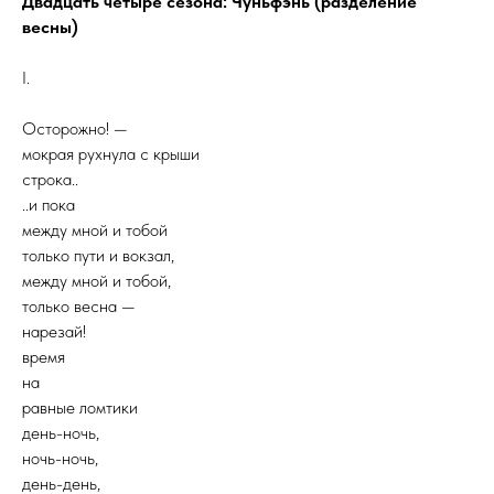
Двадцать четыре сезона: Чуньфэнь (разделение
весны)
I.
Осторожно! —
мокрая рухнула с крыши
строка..
..и пока
между мной и тобой
только пути и вокзал,
между мной и тобой,
только весна —
нарезай!
время
на
равные ломтики
день-ночь,
ночь-ночь,
день-день,