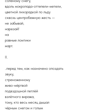
солёному снегу,
вдоль мокропада-оттепели-метели,
цветной лихорадкой по льду
сквозь центробежную жесть —
не забывай,
нарезай!
на
равные ломтики
март.
II.
..перед тем, как назначено опоздать
звуку,
стреноженному
живо-мёртвой
подвздошной петлёй
взлётного виража,
тому, кто весь месяц дышал
чёрным снегом и голым