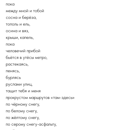
пока
между мной и тобой
сосна и берёза,
тополь и ель,
осина и вяз,
крыши, капель,
пока
человечий прибой
бьётся в утёсы метро,
растекаясь,
пенясь,
бурлясь
руслами улиц,
тащит тебя и меня
прокрустом маршрутов «там-здесь»
по чёрному снегу,
по белому снегу,
по жёлтому снегу,
по серому снегу-асфальту,