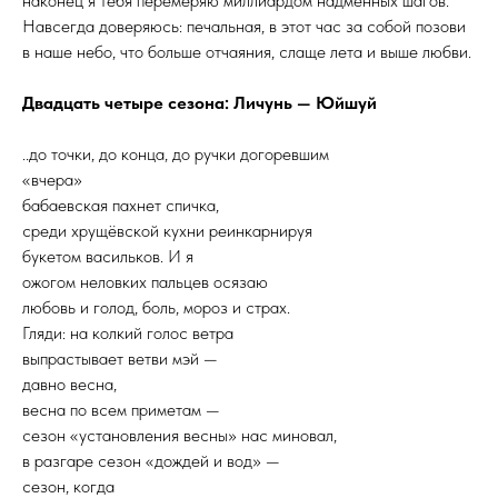
наконец я тебя перемеряю миллиардом надменных шагов.
Навсегда доверяюсь: печальная, в этот час за собой позови
в наше небо, что больше отчаяния, слаще лета и выше любви.
Двадцать четыре сезона: Личунь — Юйшуй
..до точки, до конца, до ручки догоревшим
«вчера»
бабаевская пахнет спичка,
среди хрущёвской кухни реинкарнируя
букетом васильков. И я
ожогом неловких пальцев осязаю
любовь и голод, боль, мороз и страх.
Гляди: на колкий голос ветра
выпрастывает ветви мэй —
давно весна,
весна по всем приметам —
сезон «установления весны» нас миновал,
в разгаре сезон «дождей и вод» —
сезон, когда