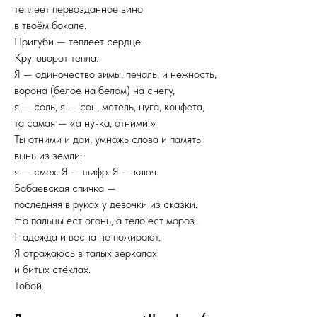
теплеет первозданное вино
в твоём бокале.
Пригуби — теплеет сердце.
Круговорот тепла.
Я — одиночество зимы, печаль, и нежность,
ворона (белое на белом) на снегу,
я — соль, я — сон, метель, нуга, конфета,
та самая — «а ну-ка, отними!»
Ты отними и дай, умножь слова и память
вынь из земли:
я — смех. Я — шифр. Я — ключ.
Бабаевская спичка —
последняя в руках у девочки из сказки.
Но пальцы ест огонь, а тело ест мороз..
Надежда и весна не пожирают.
Я отражаюсь в талых зеркалах
и битых стёклах.
Тобой.