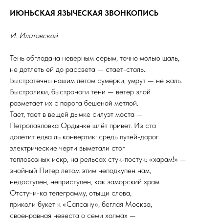
ИЮНЬСКАЯ ЯЗЫЧЕСКАЯ ЗВОНКОПИСЬ
И. Илатовской
Тень обглодана неверным серым, точно молью шаль,
не дотлеть ей до рассвета — стает-сталь..
Быстротечны нашим летом сумерки, умрут — не жаль.
Быстролики, быстроноги тени — ветер злой
разметает их с порога бешеной метлой.
Тает, тает в вещей дымке силуэт моста —
Петропавловка Ордынке шлёт привет. Из ста
долетит едва ль конвертик: средь путей-дорог
электрические черти выметали стог
тепловозных искр, на рельсах стук-постук: «харам!» —
знойный Питер летом этим неподкупен нам,
недоступен, неприступен, как заморский храм.
Отстучи-ка телеграмму, отыщи слова,
приколи букет к «Сапсану», беглая Москва,
своенравная невеста о семи холмах —