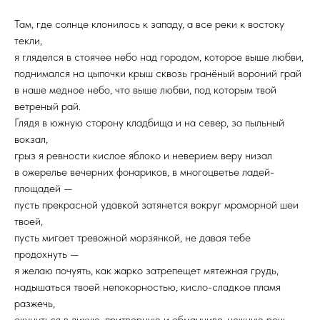
Там, где солнце клонилось к западу, а все реки к востоку
текли,
я гляделся в стоячее небо над городом, которое выше любви,
поднимался на цыпочки крыш сквозь гранёный вороний грай
в наше медное небо, что выше любви, под которым твой
ветреный рай.
Глядя в южную сторону кладбища и на север, за пыльный
вокзал,
грыз я ревности кислое яблоко и неверием веру низал
в ожерелье вечерних фонариков, в многоцветье ладей-
площадей —
пусть прекрасной удавкой затянется вокруг мраморной шеи
твоей,
пусть мигает тревожной морзянкой, не давая тебе
продохнуть —
я желаю почуять, как жарко затрепещет мятежная грудь,
надышаться твоей непокорностью, кисло-сладкое пламя
разжечь,
окунуться в лихую, притворную и обманчиво-нежную речь.