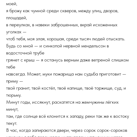
моей,
я брожу как чумной среди скверов, между улиц, дворов,
площадей,
в переулках, в навеки заброшенных, вкрай исхоженных
уголках —
чтоб тебя, моя злая, хорошая, среди тысяч людей отыскать.
Будь со мной — и синкопой нервной мендельсон в
водосточной трубе
грянет с крыш — я останусь верным даже ветреной слишком
тебе
навсегда. Может, муки пожарища нам судьба приготовит —
приму —
твой гранит, твой костёл, твоё капище, твоё торжище, суд, и
тюрьму.
Минут годы, иссякнут, раскатятся на жемчужины лёгких
минут,
там, где солнце всё клонится к западу, реки так же к востоку
текут.
В час, когда запираются двери, через сорок сорок-сороков