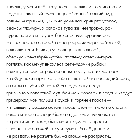
знаешь, у меня всё что у всех — целлюлит-седина-колит,
недовыплаканный смех, недолайканный общий вид,
лощины-морщины, цинична усмешка, крив рта уголок,
сеансы гламурных салонов туда же: невпрок-сырок,
сурок настигает, сурок бесконечный, суровый рок.
вот так постою с тобой по-над бережком-речкой-дугой,
половлю тени-блики, луч солнца над головой,
обернусь сентябрём-угрём, послежу катерки-курки,
погляжу, как мечут внахлёст сети-удочки рыбаки,
подышу тонким ветром осенним, послушаю их матерок
и пойду, пока пёрышко в небе пишет чей-то последний срок,
а потом голубиной почтой его адресату несут,
призывною повесткой-судьбой меж мозолей в ладони кладут.
придержал мои пальцы в сухой и горячей горсти —
и я слышу: у сердца металл просвистел — и уже не спасти!
помогай тебе господи-боже на долгом и пыльном пути,
и прости меня тоже, быть может сумеешь, прости!
я печаль твою кожей несу и суметь бы её донести:
не раздать, не разъять бы, на атомы не растрясти..