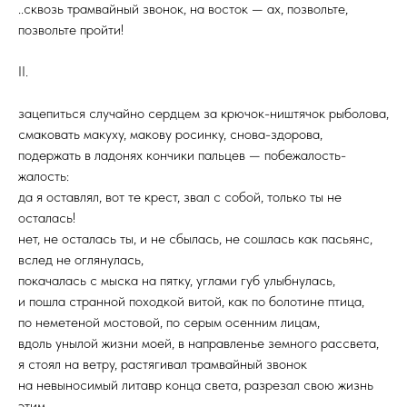
..сквозь трамвайный звонок, на восток — ах, позвольте,
позвольте пройти!
II.
зацепиться случайно сердцем за крючок-ништячок рыболова,
смаковать макуху, макову росинку, снова-здорова,
подержать в ладонях кончики пальцев — побежалость-
жалость:
да я оставлял, вот те крест, звал с собой, только ты не
осталась!
нет, не осталась ты, и не сбылась, не сошлась как пасьянс,
вслед не оглянулась,
покачалась с мыска на пятку, углами губ улыбнулась,
и пошла странной походкой витой, как по болотине птица,
по неметеной мостовой, по серым осенним лицам,
вдоль унылой жизни моей, в направленье земного рассвета,
я стоял на ветру, растягивал трамвайный звонок
на невыносимый литавр конца света, разрезал свою жизнь
этим