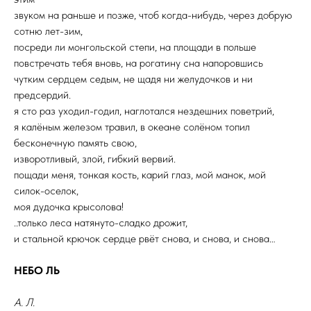
звуком на раньше и позже, чтоб когда-нибудь, через добрую
сотню лет-зим,
посреди ли монгольской степи, на площади в польше
повстречать тебя вновь, на рогатину сна напоровшись
чутким сердцем седым, не щадя ни желудочков и ни
предсердий.
я сто раз уходил-годил, наглотался нездешних поветрий,
я калёным железом травил, в океане солёном топил
бесконечную память свою,
изворотливый, злой, гибкий вервий.
пощади меня, тонкая кость, карий глаз, мой манок, мой
силок-оселок,
моя дудочка крысолова!
..только леса натянуто-сладко дрожит,
и стальной крючок сердце рвёт снова, и снова, и снова…
НЕБО ЛЬ
А. Л.