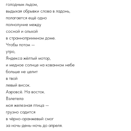
голодным льдом,
выдыхая обрывки слова в ладонь,
полагается ещё одно
полнолуние между
сосной и ольхой
в странноприимном доме.
Чтобы потом —
утро,
Яндекса жёлтый мотор,
и медное солнце на кованном небе
больше не целит
в твой
левый висок.
Аэровсё. На восток.
Взлетела
моя железная птица —
грузно садится
в чёрно-оранжевый смог
за ночь-день-ночь до апреля.