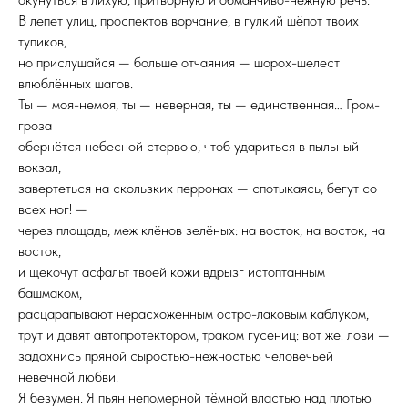
В лепет улиц, проспектов ворчание, в гулкий шёпот твоих
тупиков,
но прислушайся — больше отчаяния — шорох-шелест
влюблённых шагов.
Ты — моя-немоя, ты — неверная, ты — единственная… Гром-
гроза
обернётся небесной стервою, чтоб удариться в пыльный
вокзал,
завертеться на скользких перронах — спотыкаясь, бегут со
всех ног! —
через площадь, меж клёнов зелёных: на восток, на восток, на
восток,
и щекочут асфальт твоей кожи вдрызг истоптанным
башмаком,
расцарапывают нерасхоженным остро-лаковым каблуком,
трут и давят автопротектором, траком гусениц: вот же! лови —
задохнись пряной сыростью-нежностью человечьей
невечной любви.
Я безумен. Я пьян непомерной тёмной властью над плотью