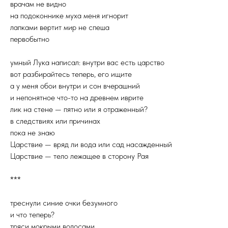
врачам не видно
на подоконнике муха меня игнорит
лапками вертит мир не спеша
первобытно
умный Лука написал: внутри вас есть царство
вот разбирайтесь теперь, его ищите
а у меня обои внутри и сон вчерашний
и непонятное что-то на древнем иврите
лик на стене — пятно или я отраженный?
в следствиях или причинах
пока не знаю
Царствие — вряд ли вода или сад насажденный
Царствие — тело лежащее в сторону Рая
***
треснули синие очки безумного
и что теперь?
тряси мокрыми волосами