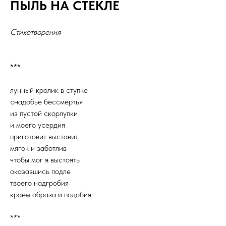
ПЫЛЬ НА СТЕКЛЕ
Стихотворения
***
лунный кролик в ступке
снадобье бессмертья
из пустой скорлупки
и моего усердия
приготовит выставит
мягок и заботлив
чтобы мог я выстоять
оказавшись подле
твоего надгробия
краем образа и подобия
***