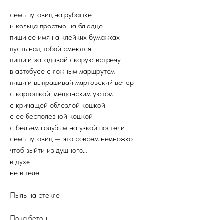
семь пуговиц на рубашке
и кольца простые на блюдце
пиши ее имя на клейких бумажках
пусть над тобой смеются
пиши и загадывай скорую встречу
в автобусе с ложным маршрутом
пиши и выпрашивай мартовский вечер
с картошкой, мещанским уютом
с кричащей облезлой кошкой
с ее бесполезной кошкой
с бельем голубым на узкой постели
семь пуговиц — это совсем немножко
чтоб выйти из душного…
в духе
не в теле
Пыль на стекле
Пока бетон,