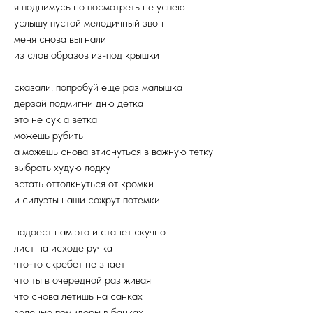
я поднимусь но посмотреть не успею
услышу пустой мелодичный звон
меня снова выгнали
из слов образов из-под крышки
сказали: попробуй еще раз малышка
дерзай подмигни дню детка
это не сук а ветка
можешь рубить
а можешь снова втиснуться в важную тетку
выбрать худую лодку
встать оттолкнуться от кромки
и силуэты наши сожрут потемки
надоест нам это и станет скучно
лист на исходе ручка
что-то скребет не знает
что ты в очередной раз живая
что снова летишь на санках
зеленые помидоры в банках