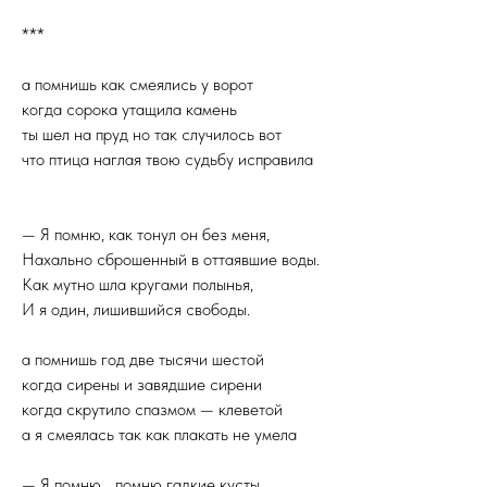
***
а помнишь как смеялись у ворот
когда сорока утащила камень
ты шел на пруд но так случилось вот
что птица наглая твою судьбу исправила
— Я помню, как тонул он без меня,
Нахально сброшенный в оттаявшие воды.
Как мутно шла кругами полынья,
И я один, лишившийся свободы.
а помнишь год две тысячи шестой
когда сирены и завядшие сирени
когда скрутило спазмом — клеветой
а я смеялась так как плакать не умела
— Я помню… помню гадкие кусты,