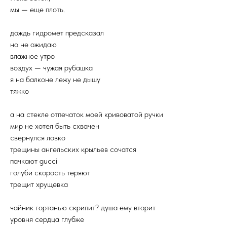
мы — еще плоть.
дождь гидромет предсказал
но не ожидаю
влажное утро
воздух — чужая рубашка
я на балконе лежу не дышу
тяжко
а на стекле отпечаток моей кривоватой ручки
мир не хотел быть схвачен
свернулся ловко
трещины ангельских крыльев сочатся
пачкают gucci
голуби скорость теряют
трещит хрущевка
чайник гортанью скрипит? душа ему вторит
уровня сердца глубже