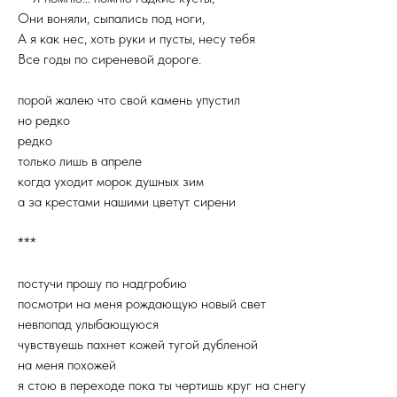
Они воняли, сыпались под ноги,
А я как нес, хоть руки и пусты, несу тебя
Все годы по сиреневой дороге.
порой жалею что свой камень упустил
но редко
редко
только лишь в апреле
когда уходит морок душных зим
а за крестами нашими цветут сирени
***
постучи прошу по надгробию
посмотри на меня рождающую новый свет
невпопад улыбающуюся
чувствуешь пахнет кожей тугой дубленой
на меня похожей
я стою в переходе пока ты чертишь круг на снегу