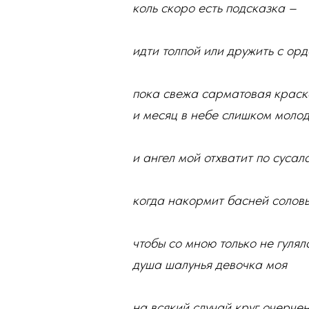
коль скоро есть подсказка –
идти толпой или дружить с ор
пока свежа сарматовая краск
и месяц в небе слишком моло
и ангел мой отхватит по сусал
когда накормит басней солов
чтобы со мною только не гулял
душа шалунья девочка моя
на всякий случай круг очерче