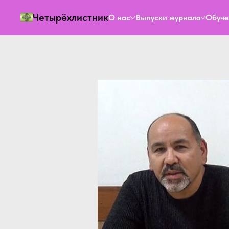
Четырёхлистник
О нас
Выпуски журнала
Обуче