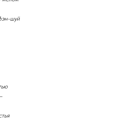
фэн-шуй
тью
–
стья