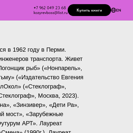
+
7 962 049 23 68
Купить книги
EN
kozyrevboss@list.ru
я в 1962 году в Перми.
инженеров транспорта. Живет
«Погонщик рыб» («Нонпарель»,
тьму» («Издательство Евгения
олОкол» («Стеклограф»,
Стеклограф», Москва, 2023).
а», «Зинзивер», «Дети Ра»,
ий мост», «Зарубежные
Футурум АРТ». Лауреат
Смена» (1990г.). Лауреат