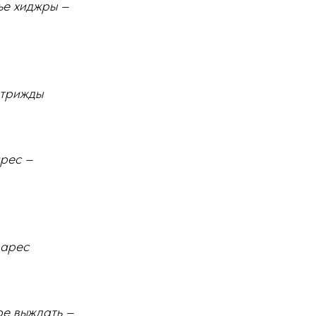
тье хиджры –
 трижды
арес –
фарес
ре выждать –