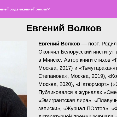
ние
Продвижение
Премии
Евгений Волков
Евгений Волков
— поэт. Родилс
Окончил Белорусский институт 
в Минске. Автор книги стихов 
Москва, 2017) и «Тьмутараканя
Степанова», Москва, 2019), «К
Москва, 2020), «Натюрморт» («
Публиковался в журналах «Смен
«Эмигрантская лира», «Плавуч
записки», «Журнал ПОэтов», «
литературной премии журнала «