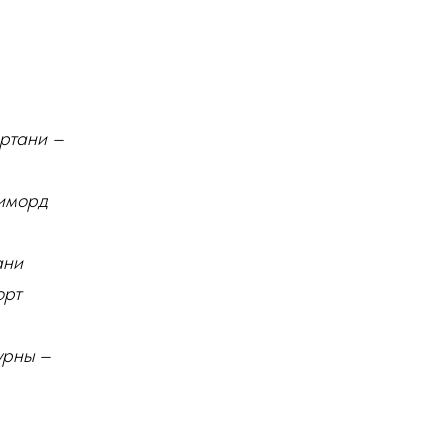
ортани –
иморд
ани
орт
урны –