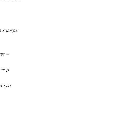
ье хиджры
ует –
олер
устую