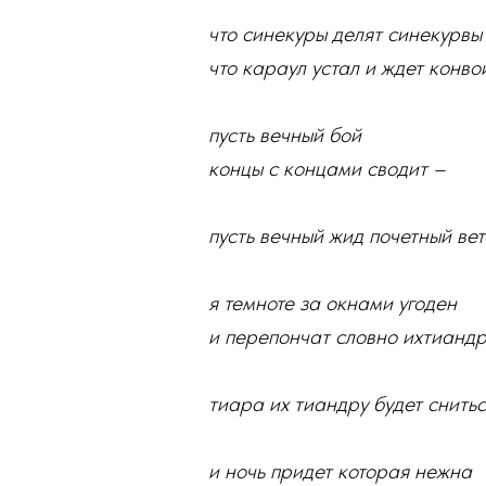
что синекуры делят синекурвы
что караул устал и ждет конво
пусть вечный бой
концы с концами сводит –
пусть вечный жид почетный ве
я темноте за окнами угоден
и перепончат словно ихтианд
тиара их тиандру будет снитьс
и ночь придет которая нежна