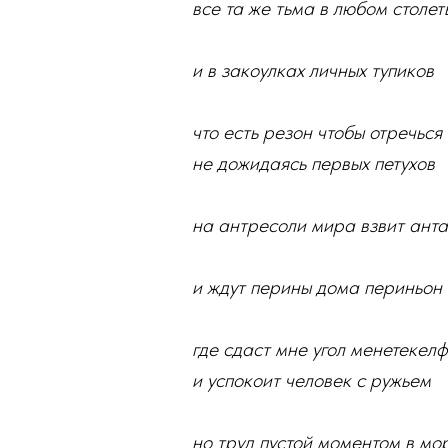
все та же тьма в любом столе
и в закоулках личных тупиков
что есть резон чтобы отречься
не дожидаясь первых петухов
на антресоли мира взвит ант
и ждут перины дома периньон
где сдаст мне угол менетекел
и успокоит человек с ружьем
но труд пустой моментом в мо